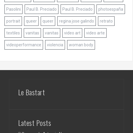
Pasolini
Paul B. Preciado
Paul B. Preciado
photoespaña
portrait
queer
queer
regina jose galindo
retrato
textiles
vanitas
vanitas
video art
video arte
videoperformance
violencia
woman body
Le Bastart
Latest Posts