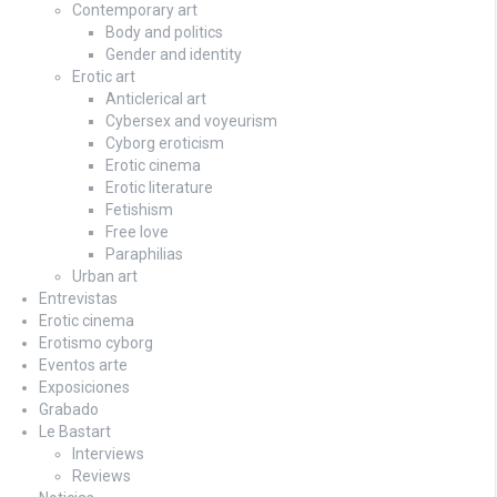
Contemporary art
Body and politics
Gender and identity
Erotic art
Anticlerical art
Cybersex and voyeurism
Cyborg eroticism
Erotic cinema
Erotic literature
Fetishism
Free love
Paraphilias
Urban art
Entrevistas
Erotic cinema
Erotismo cyborg
Eventos arte
Exposiciones
Grabado
Le Bastart
Interviews
Reviews