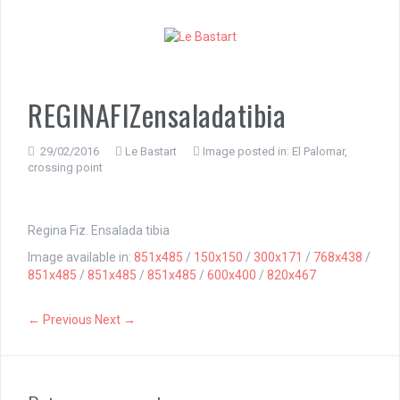
S
k
i
p
t
o
REGINAFIZensaladatibia
c
o
n
29/02/2016
Le Bastart
Image posted in:
El Palomar,
crossing point
t
e
n
t
Regina Fiz. Ensalada tibia
Image available in:
851x485
/
150x150
/
300x171
/
768x438
/
851x485
/
851x485
/
851x485
/
600x400
/
820x467
← Previous
Next →