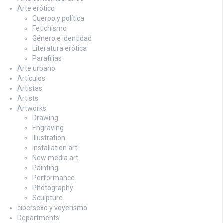
Arte erótico
Cuerpo y política
Fetichismo
Género e identidad
Literatura erótica
Parafilias
Arte urbano
Artículos
Artistas
Artists
Artworks
Drawing
Engraving
Illustration
Installation art
New media art
Painting
Performance
Photography
Sculpture
cibersexo y voyerismo
Departments