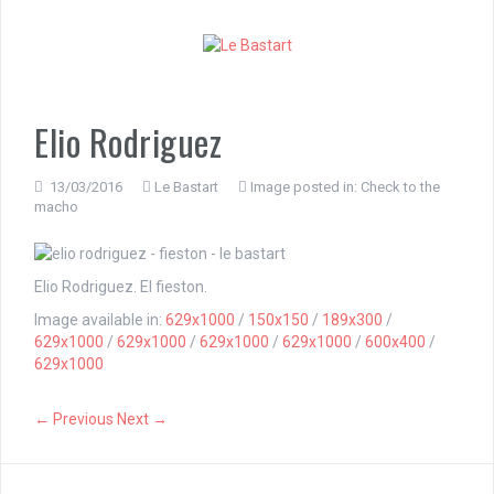
S
k
i
p
t
o
Elio Rodriguez
c
o
n
13/03/2016
Le Bastart
Image posted in:
Check to the
macho
t
e
n
t
Elio Rodriguez. El fieston.
Image available in:
629x1000
/
150x150
/
189x300
/
629x1000
/
629x1000
/
629x1000
/
629x1000
/
600x400
/
629x1000
← Previous
Next →