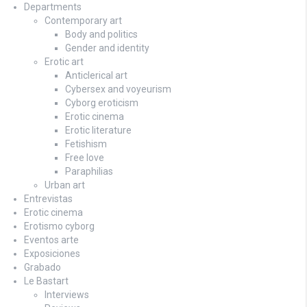
Departments
Contemporary art
Body and politics
Gender and identity
Erotic art
Anticlerical art
Cybersex and voyeurism
Cyborg eroticism
Erotic cinema
Erotic literature
Fetishism
Free love
Paraphilias
Urban art
Entrevistas
Erotic cinema
Erotismo cyborg
Eventos arte
Exposiciones
Grabado
Le Bastart
Interviews