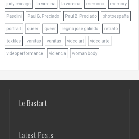
judy chicago
la virreina
la virreina
memoria
memory
Pasolini
Paul B. Preciado
Paul B. Preciado
photoespaña
portrait
queer
queer
regina jose galindo
retrato
textiles
vanitas
vanitas
video art
video arte
videoperformance
violencia
woman body
Le Bastart
Latest Posts