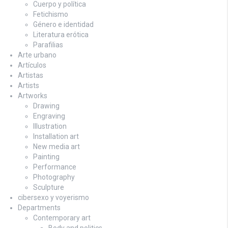
Cuerpo y política
Fetichismo
Género e identidad
Literatura erótica
Parafilias
Arte urbano
Artículos
Artistas
Artists
Artworks
Drawing
Engraving
Illustration
Installation art
New media art
Painting
Performance
Photography
Sculpture
cibersexo y voyerismo
Departments
Contemporary art
Body and politics