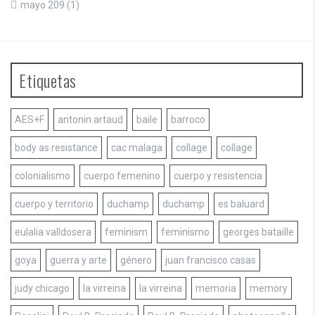
mayo 209
(1)
Etiquetas
AES+F
antonin artaud
baile
barroco
body as resistance
cac malaga
collage
collage
colonialismo
cuerpo femenino
cuerpo y resistencia
cuerpo y territorio
duchamp
duchamp
es baluard
eulalia valldosera
feminism
feminismo
georges bataille
goya
guerra y arte
género
juan francisco casas
judy chicago
la virreina
la virreina
memoria
memory