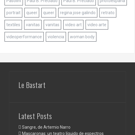
Pasolini
Paul B. Preciado
Paul B. Preciado
photoespaña
portrait
queer
queer
regina jose galindo
retrato
textiles
vanitas
vanitas
video art
video arte
videoperformance
violencia
woman body
Le Bastart
Latest Posts
Sangre, de Artemio Narro
Mascaronas: un teatro líquido de espectros