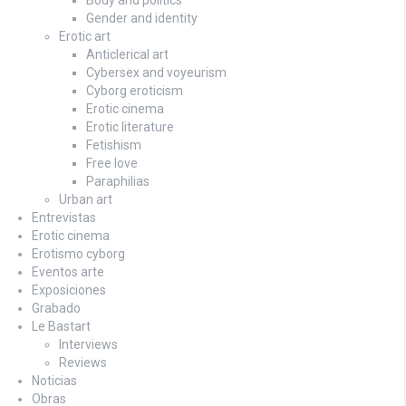
Gender and identity
Erotic art
Anticlerical art
Cybersex and voyeurism
Cyborg eroticism
Erotic cinema
Erotic literature
Fetishism
Free love
Paraphilias
Urban art
Entrevistas
Erotic cinema
Erotismo cyborg
Eventos arte
Exposiciones
Grabado
Le Bastart
Interviews
Reviews
Noticias
Obras