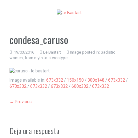
S
k
i
p
t
o
condesa_caruso
c
o
n
19/03/2016
Le Bastart
Image posted in:
Sadistic
women, from myth to stereotype
t
e
n
t
Image available in:
673x332
/
150x150
/
300x148
/
673x332
/
673x332
/
673x332
/
673x332
/
600x332
/
673x332
← Previous
Deja una respuesta