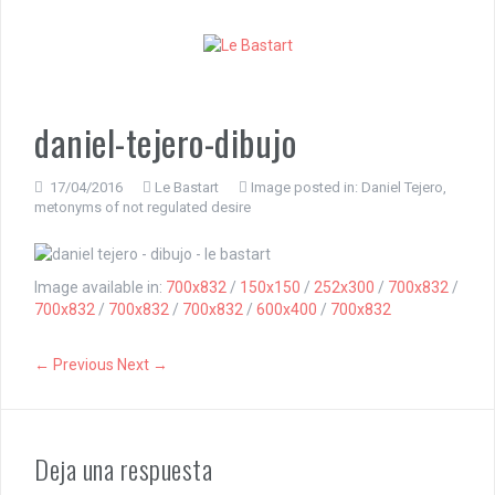
S
k
i
p
t
o
daniel-tejero-dibujo
c
o
n
17/04/2016
Le Bastart
Image posted in:
Daniel Tejero,
metonyms of not regulated desire
t
e
n
t
Image available in:
700x832
/
150x150
/
252x300
/
700x832
/
700x832
/
700x832
/
700x832
/
600x400
/
700x832
← Previous
Next →
Deja una respuesta