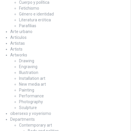
Cuerpo y política
Fetichismo
Género e identidad
Literatura erótica
Parafilias
Arte urbano
Artículos
Artistas
Artists
Artworks
Drawing
Engraving
Illustration
Installation art
New media art
Painting
Performance
Photography
Sculpture
cibersexo y voyerismo
Departments
Contemporary art
Body and politics