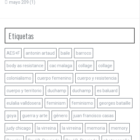
mayo 209
(1)
Etiquetas
AES+F
antonin artaud
baile
barroco
body as resistance
cac malaga
collage
collage
colonialismo
cuerpo femenino
cuerpo y resistencia
cuerpo y territorio
duchamp
duchamp
es baluard
eulalia valldosera
feminism
feminismo
georges bataille
goya
guerra y arte
género
juan francisco casas
judy chicago
la virreina
la virreina
memoria
memory