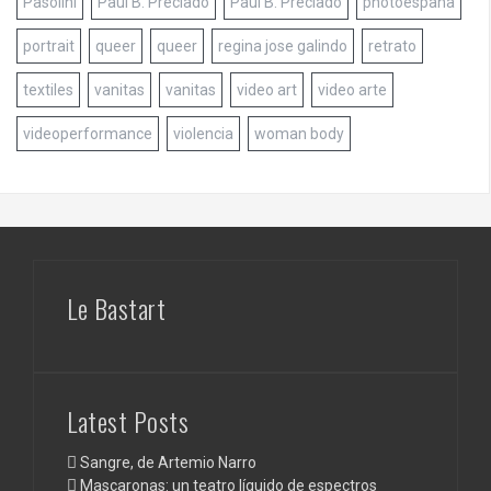
Pasolini
Paul B. Preciado
Paul B. Preciado
photoespaña
portrait
queer
queer
regina jose galindo
retrato
textiles
vanitas
vanitas
video art
video arte
videoperformance
violencia
woman body
Le Bastart
Latest Posts
Sangre, de Artemio Narro
Mascaronas: un teatro líquido de espectros