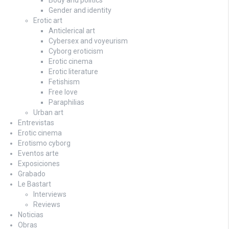
Gender and identity
Erotic art
Anticlerical art
Cybersex and voyeurism
Cyborg eroticism
Erotic cinema
Erotic literature
Fetishism
Free love
Paraphilias
Urban art
Entrevistas
Erotic cinema
Erotismo cyborg
Eventos arte
Exposiciones
Grabado
Le Bastart
Interviews
Reviews
Noticias
Obras