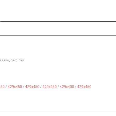
 sexo, pero casi
450
/
429x450
/
429x450
/
429x450
/
429x400
/
429x450