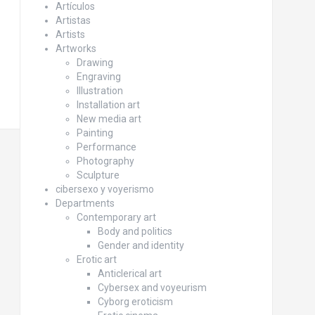
Artículos
Artistas
Artists
Artworks
Drawing
Engraving
Illustration
Installation art
New media art
Painting
Performance
Photography
Sculpture
cibersexo y voyerismo
Departments
Contemporary art
Body and politics
Gender and identity
Erotic art
Anticlerical art
Cybersex and voyeurism
Cyborg eroticism