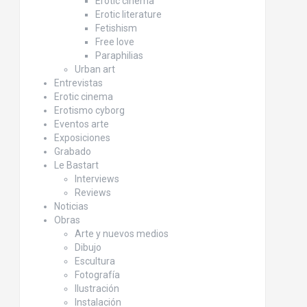
Erotic cinema
Erotic literature
Fetishism
Free love
Paraphilias
Urban art
Entrevistas
Erotic cinema
Erotismo cyborg
Eventos arte
Exposiciones
Grabado
Le Bastart
Interviews
Reviews
Noticias
Obras
Arte y nuevos medios
Dibujo
Escultura
Fotografía
Ilustración
Instalación