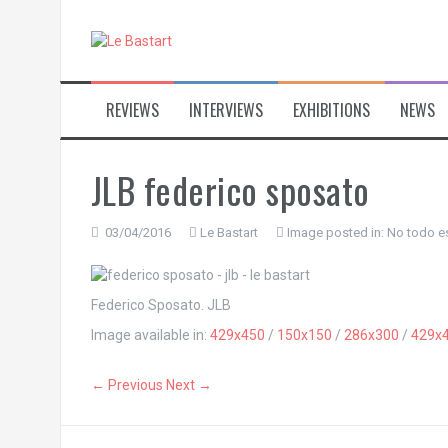
S
k
i
p
t
REVIEWS
INTERVIEWS
EXHIBITIONS
NEWS
o
c
o
n
JLB federico sposato
t
e
n
03/04/2016
Le Bastart
Image posted in:
No todo es
t
Federico Sposato. JLB
Image available in:
429x450
/
150x150
/
286x300
/
429x
← Previous
Next →