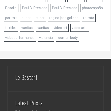
Pasolini
Paul B. Preciado
Paul B. Preciado
photoespaña
portrait
queer
queer
regina jose galindo
retrato
textiles
vanitas
vanitas
video art
video arte
videoperformance
violencia
woman body
Le Bastart
Latest Posts