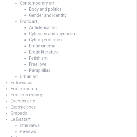
Contemporary art
Body and politics
Gender and identity
Erotic art
Anticlerical art
Cybersex and voyeurism
Cyborg eroticism
Erotic cinema
Erotic literature
Fetishism
Free love
Paraphilias
Urban art
Entrevistas
Erotic cinema
Erotismo cyborg
Eventos arte
Exposiciones
Grabado
Le Bastart
Interviews
Reviews