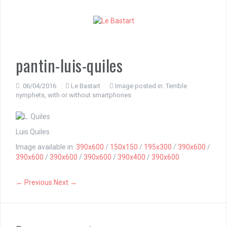
S
k
i
p
t
o
pantin-luis-quiles
c
o
n
06/04/2016
Le Bastart
Image posted in:
Terrible
nymphets, with or without smartphones
t
e
n
t
Luis Quiles
Image available in:
390x600
/
150x150
/
195x300
/
390x600
/
390x600
/
390x600
/
390x600
/
390x400
/
390x600
← Previous
Next →