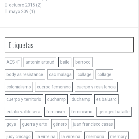
octubre 2015
(2)
mayo 209
(1)
Etiquetas
AES+F
antonin artaud
baile
barroco
body as resistance
cac malaga
collage
collage
colonialismo
cuerpo femenino
cuerpo y resistencia
cuerpo y territorio
duchamp
duchamp
es baluard
eulalia valldosera
feminism
feminismo
georges bataille
goya
guerra y arte
género
juan francisco casas
judy chicago
la virreina
la virreina
memoria
memory