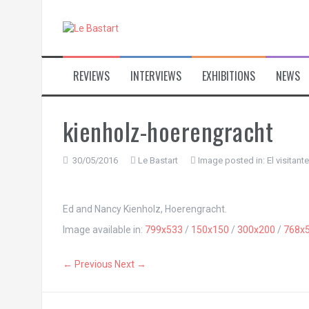
S
k
i
p
t
REVIEWS
INTERVIEWS
EXHIBITIONS
NEWS
o
c
o
n
kienholz-hoerengracht
t
e
n
30/05/2016
Le Bastart
Image posted in:
El visitan
t
Ed and Nancy Kienholz, Hoerengracht.
Image available in:
799x533
/
150x150
/
300x200
/
768x
← Previous
Next →