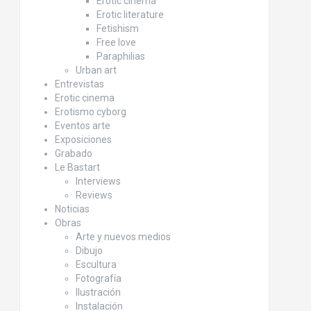
Erotic cinema
Erotic literature
Fetishism
Free love
Paraphilias
Urban art
Entrevistas
Erotic cinema
Erotismo cyborg
Eventos arte
Exposiciones
Grabado
Le Bastart
Interviews
Reviews
Noticias
Obras
Arte y nuevos medios
Dibujo
Escultura
Fotografía
Ilustración
Instalación