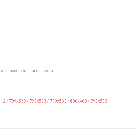
te de museo como turista sexual
512
/
799x533
/
799x533
/
799x533
/
600x400
/
799x533