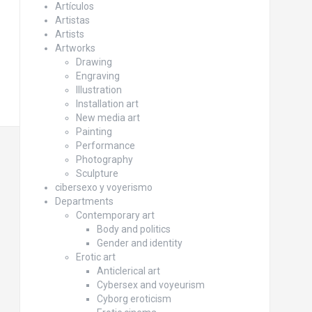
Artículos
Artistas
Artists
Artworks
Drawing
Engraving
Illustration
Installation art
New media art
Painting
Performance
Photography
Sculpture
cibersexo y voyerismo
Departments
Contemporary art
Body and politics
Gender and identity
Erotic art
Anticlerical art
Cybersex and voyeurism
Cyborg eroticism