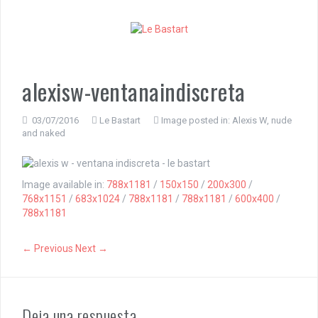
S
k
i
p
t
o
alexisw-ventanaindiscreta
c
o
n
03/07/2016
Le Bastart
Image posted in:
Alexis W, nude
and naked
t
e
n
t
Image available in:
788x1181
/
150x150
/
200x300
/
768x1151
/
683x1024
/
788x1181
/
788x1181
/
600x400
/
788x1181
← Previous
Next →
Deja una respuesta