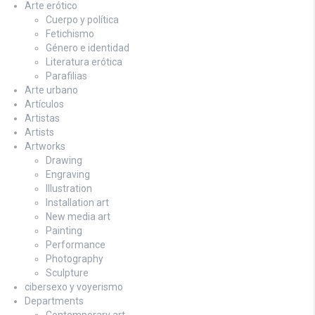
Arte erótico
Cuerpo y política
Fetichismo
Género e identidad
Literatura erótica
Parafilias
Arte urbano
Artículos
Artistas
Artists
Artworks
Drawing
Engraving
Illustration
Installation art
New media art
Painting
Performance
Photography
Sculpture
cibersexo y voyerismo
Departments
Contemporary art