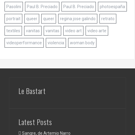
Pasolini
Paul B. Preciado
Paul B. Preciado
photoespaña
portrait
queer
queer
regina jose galindo
retrato
textiles
vanitas
vanitas
video art
video arte
videoperformance
violencia
woman body
Le Bastart
Latest Posts
Sangre, de Artemio Narro