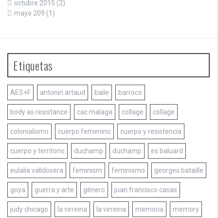
octubre 2015
(2)
mayo 209
(1)
Etiquetas
AES+F
antonin artaud
baile
barroco
body as resistance
cac malaga
collage
collage
colonialismo
cuerpo femenino
cuerpo y resistencia
cuerpo y territorio
duchamp
duchamp
es baluard
eulalia valldosera
feminism
feminismo
georges bataille
goya
guerra y arte
género
juan francisco casas
judy chicago
la virreina
la virreina
memoria
memory