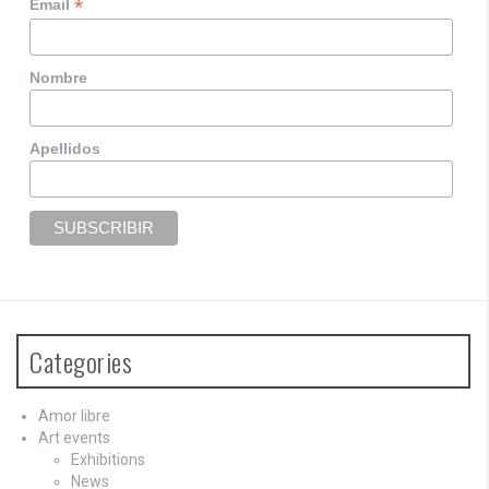
*
Email
Nombre
Apellidos
Categories
Amor libre
Art events
Exhibitions
News