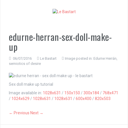
S
k
i
p
t
o
edurne-herran-sex-doll-make-
c
up
o
n
t
06/07/2016
Le Bastart
Image posted in:
Edurne Herrán,
e
semiotics of desire
n
t
Sex doll make up tutorial
Image available in:
1028x631
/
150x150
/
300x184
/
768x471
/
1024x629
/
1028x631
/
1028x631
/
600x400
/
820x503
← Previous
Next →