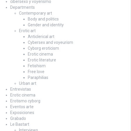
cibersexo y voyerismo
Departments
Contemporary art
Body and politics
Gender and identity
Erotic art
Anticlerical art
Cybersex and voyeurism
Cyborg eroticism
Erotic cinema
Erotic literature
Fetishism
Free love
Paraphilias
Urban art
Entrevistas
Erotic cinema
Erotismo cyborg
Eventos arte
Exposiciones
Grabado
Le Bastart
Interviews