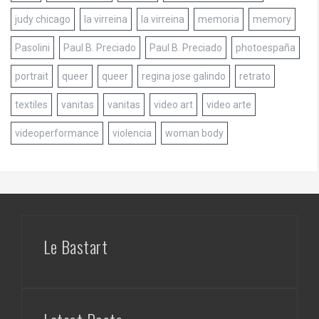
judy chicago
la virreina
la virreina
memoria
memory
Pasolini
Paul B. Preciado
Paul B. Preciado
photoespaña
portrait
queer
queer
regina jose galindo
retrato
textiles
vanitas
vanitas
video art
video arte
videoperformance
violencia
woman body
Le Bastart