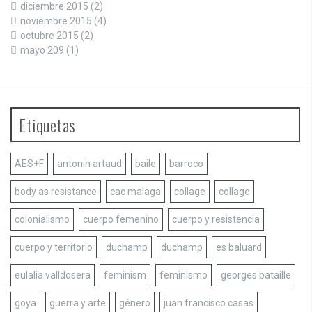
diciembre 2015
(2)
noviembre 2015
(4)
octubre 2015
(2)
mayo 209
(1)
Etiquetas
AES+F
antonin artaud
baile
barroco
body as resistance
cac malaga
collage
collage
colonialismo
cuerpo femenino
cuerpo y resistencia
cuerpo y territorio
duchamp
duchamp
es baluard
eulalia valldosera
feminism
feminismo
georges bataille
goya
guerra y arte
género
juan francisco casas