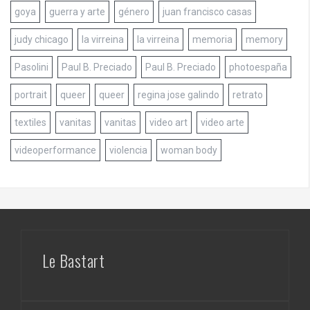
goya
guerra y arte
género
juan francisco casas
judy chicago
la virreina
la virreina
memoria
memory
Pasolini
Paul B. Preciado
Paul B. Preciado
photoespaña
portrait
queer
queer
regina jose galindo
retrato
textiles
vanitas
vanitas
video art
video arte
videoperformance
violencia
woman body
Le Bastart