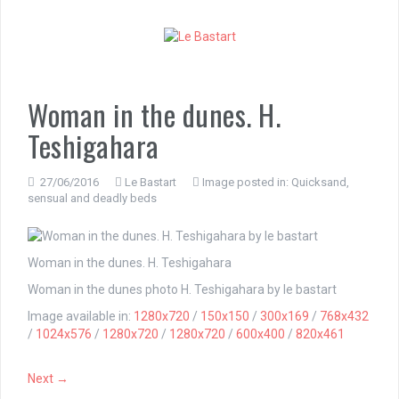
S
k
i
p
t
o
Woman in the dunes. H.
c
Teshigahara
o
n
t
27/06/2016
Le Bastart
Image posted in:
Quicksand,
e
sensual and deadly beds
n
t
Woman in the dunes. H. Teshigahara
Woman in the dunes photo H. Teshigahara by le bastart
Image available in:
1280x720
/
150x150
/
300x169
/
768x432
/
1024x576
/
1280x720
/
1280x720
/
600x400
/
820x461
Next →