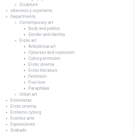
Sculpture
cibersexo y voyerismo
Departments
Contemporary art
Body and politics
Gender and identity
Erotic art
Anticlerical art
Cybersex and voyeurism
Cyborg eroticism
Erotic cinema
Erotic literature
Fetishism
Free love
Paraphilias
Urban art
Entrevistas
Erotic cinema
Erotismo cyborg
Eventos arte
Exposiciones
Grabado