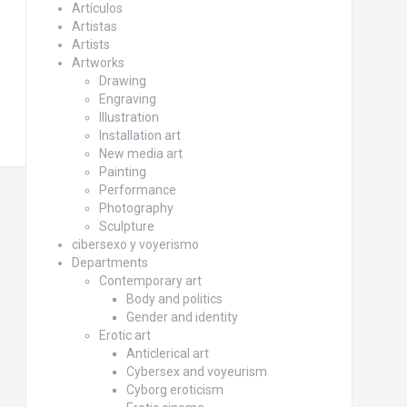
Artículos
Artistas
Artists
Artworks
Drawing
Engraving
Illustration
Installation art
New media art
Painting
Performance
Photography
Sculpture
cibersexo y voyerismo
Departments
Contemporary art
Body and politics
Gender and identity
Erotic art
Anticlerical art
Cybersex and voyeurism
Cyborg eroticism