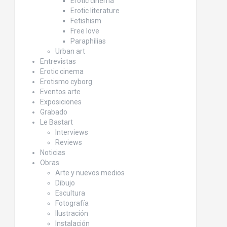
Erotic cinema
Erotic literature
Fetishism
Free love
Paraphilias
Urban art
Entrevistas
Erotic cinema
Erotismo cyborg
Eventos arte
Exposiciones
Grabado
Le Bastart
Interviews
Reviews
Noticias
Obras
Arte y nuevos medios
Dibujo
Escultura
Fotografía
Ilustración
Instalación