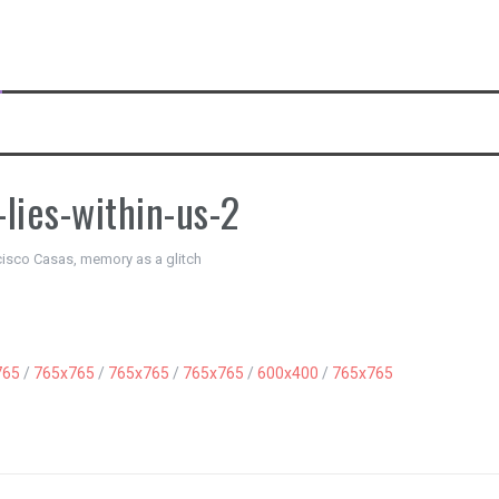
lies-within-us-2
isco Casas, memory as a glitch
765
/
765x765
/
765x765
/
765x765
/
600x400
/
765x765