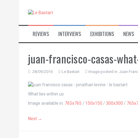
S
k
i
p
t
REVIEWS
INTERVIEWS
EXHIBITIONS
NEWS
o
c
o
n
juan-francisco-casas-what-
t
e
n
28/09/2016
Le Bastart
Image posted in:
Juan Franc
t
What lies within us.
Image available in:
765x765
/
150x150
/
300x300
/
765x
Next →