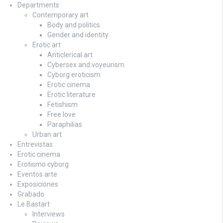
Departments
Contemporary art
Body and politics
Gender and identity
Erotic art
Anticlerical art
Cybersex and voyeurism
Cyborg eroticism
Erotic cinema
Erotic literature
Fetishism
Free love
Paraphilias
Urban art
Entrevistas
Erotic cinema
Erotismo cyborg
Eventos arte
Exposiciones
Grabado
Le Bastart
Interviews