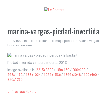
S
k
i
p
t
o
marina-vargas-piedad-invertida
c
o
n
18/10/2016
Le Bastart
Image posted in:
Marina Vargas,
body as container
t
e
n
t
Piedad invertida o madre muerta. 2013
Image available in:
2215x3322
/
150x150
/
200x300
/
768x1152
/
683x1024
/
1024x1536
/
1366x2048
/
600x400
/
820x1230
← Previous
Next →