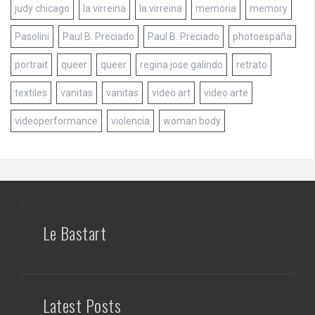
judy chicago
la virreina
la virreina
memoria
memory
Pasolini
Paul B. Preciado
Paul B. Preciado
photoespaña
portrait
queer
queer
regina jose galindo
retrato
textiles
vanitas
vanitas
video art
video arte
videoperformance
violencia
woman body
Le Bastart
Latest Posts