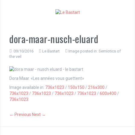
S
k
i
p
t
o
dora-maar-nusch-eluard
c
o
n
09/10/2016
Le Bastart
Image posted in:
Semiotics of
the veil
t
e
n
t
Dora Maar. «Les années vous guettent»
Image available in:
736x1023
/
150x150
/
216x300
/
736x1023
/
736x1023
/
736x1023
/
736x1023
/
600x400
/
736x1023
← Previous
Next →