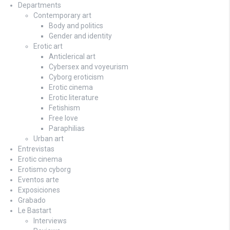
Departments
Contemporary art
Body and politics
Gender and identity
Erotic art
Anticlerical art
Cybersex and voyeurism
Cyborg eroticism
Erotic cinema
Erotic literature
Fetishism
Free love
Paraphilias
Urban art
Entrevistas
Erotic cinema
Erotismo cyborg
Eventos arte
Exposiciones
Grabado
Le Bastart
Interviews