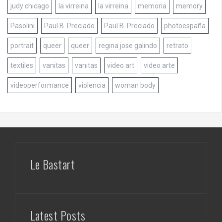
judy chicago
la virreina
la virreina
memoria
memory
Pasolini
Paul B. Preciado
Paul B. Preciado
photoespaña
portrait
queer
queer
regina jose galindo
retrato
textiles
vanitas
vanitas
video art
video arte
videoperformance
violencia
woman body
Le Bastart
Latest Posts