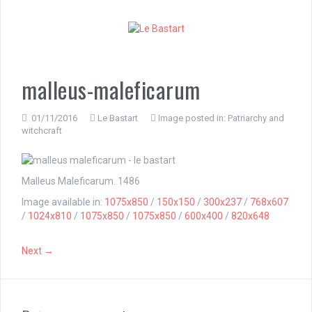
S
k
i
p
t
o
malleus-maleficarum
c
o
n
01/11/2016
Le Bastart
Image posted in:
Patriarchy and
witchcraft
t
e
n
t
Malleus Maleficarum. 1486
Image available in:
1075x850
/
150x150
/
300x237
/
768x607
/
1024x810
/
1075x850
/
1075x850
/
600x400
/
820x648
Next →