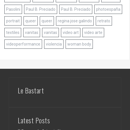
Pasolini
Paul B. Preciado
Paul B. Preciado
photoespaña
portrait
queer
queer
regina jose galindo
retrato
textiles
vanitas
vanitas
video art
video arte
videoperformance
violencia
woman body
Le Bastart
Latest Posts