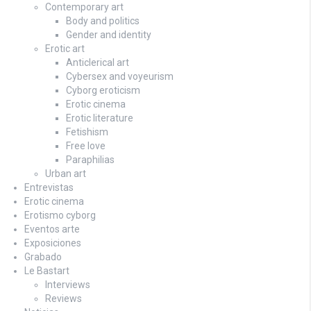
Contemporary art
Body and politics
Gender and identity
Erotic art
Anticlerical art
Cybersex and voyeurism
Cyborg eroticism
Erotic cinema
Erotic literature
Fetishism
Free love
Paraphilias
Urban art
Entrevistas
Erotic cinema
Erotismo cyborg
Eventos arte
Exposiciones
Grabado
Le Bastart
Interviews
Reviews