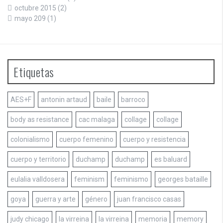
octubre 2015
(2)
mayo 209
(1)
Etiquetas
AES+F
antonin artaud
baile
barroco
body as resistance
cac malaga
collage
collage
colonialismo
cuerpo femenino
cuerpo y resistencia
cuerpo y territorio
duchamp
duchamp
es baluard
eulalia valldosera
feminism
feminismo
georges bataille
goya
guerra y arte
género
juan francisco casas
judy chicago
la virreina
la virreina
memoria
memory