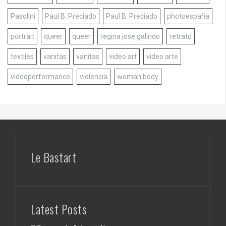
Pasolini
Paul B. Preciado
Paul B. Preciado
photoespaña
portrait
queer
queer
regina jose galindo
retrato
textiles
vanitas
vanitas
video art
video arte
videoperformance
violencia
woman body
Le Bastart
Latest Posts