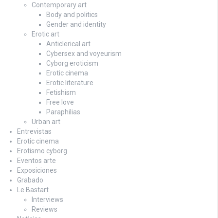
Contemporary art
Body and politics
Gender and identity
Erotic art
Anticlerical art
Cybersex and voyeurism
Cyborg eroticism
Erotic cinema
Erotic literature
Fetishism
Free love
Paraphilias
Urban art
Entrevistas
Erotic cinema
Erotismo cyborg
Eventos arte
Exposiciones
Grabado
Le Bastart
Interviews
Reviews