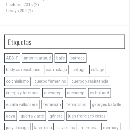
octubre 2015
(2)
mayo 209
(1)
Etiquetas
AES+F
antonin artaud
baile
barroco
body as resistance
cac malaga
collage
collage
colonialismo
cuerpo femenino
cuerpo y resistencia
cuerpo y territorio
duchamp
duchamp
es baluard
eulalia valldosera
feminism
feminismo
georges bataille
goya
guerra y arte
género
juan francisco casas
judy chicago
la virreina
la virreina
memoria
memory