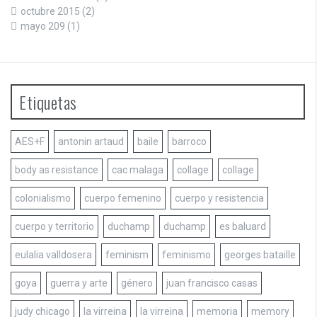
octubre 2015
(2)
mayo 209
(1)
Etiquetas
AES+F
antonin artaud
baile
barroco
body as resistance
cac malaga
collage
collage
colonialismo
cuerpo femenino
cuerpo y resistencia
cuerpo y territorio
duchamp
duchamp
es baluard
eulalia valldosera
feminism
feminismo
georges bataille
goya
guerra y arte
género
juan francisco casas
judy chicago
la virreina
la virreina
memoria
memory