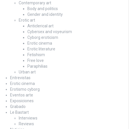
Contemporary art
Body and politics
Gender and identity
Erotic art
Anticlerical art
Cybersex and voyeurism
Cyborg eroticism
Erotic cinema
Erotic literature
Fetishism
Free love
Paraphilias
Urban art
Entrevistas
Erotic cinema
Erotismo cyborg
Eventos arte
Exposiciones
Grabado
Le Bastart
Interviews
Reviews