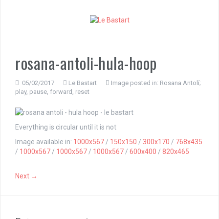
S
k
i
p
t
o
rosana-antoli-hula-hoop
c
o
n
05/02/2017
Le Bastart
Image posted in:
Rosana Antolí;
play, pause, forward, reset
t
e
n
t
Everything is circular until it is not
Image available in:
1000x567
/
150x150
/
300x170
/
768x435
/
1000x567
/
1000x567
/
1000x567
/
600x400
/
820x465
Next →