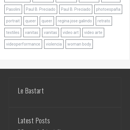
Pasolini
Paul B. Preciado
Paul B. Preciado
photoespaña
portrait
queer
queer
regina jose galindo
retrato
textiles
vanitas
vanitas
video art
video arte
videoperformance
violencia
woman body
Le Bastart
Latest Posts