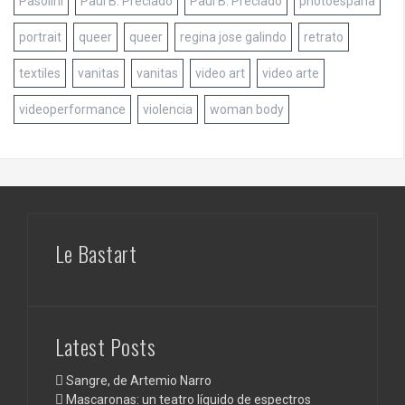
Pasolini
Paul B. Preciado
Paul B. Preciado
photoespaña
portrait
queer
queer
regina jose galindo
retrato
textiles
vanitas
vanitas
video art
video arte
videoperformance
violencia
woman body
Le Bastart
Latest Posts
Sangre, de Artemio Narro
Mascaronas: un teatro líquido de espectros