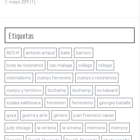
mayo 209
(1)
Etiquetas
AES+F
antonin artaud
baile
barroco
body as resistance
cac malaga
collage
collage
colonialismo
cuerpo femenino
cuerpo y resistencia
cuerpo y territorio
duchamp
duchamp
es baluard
eulalia valldosera
feminism
feminismo
georges bataille
goya
guerra y arte
género
juan francisco casas
judy chicago
la virreina
la virreina
memoria
memory