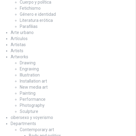
Cuerpo y política
Fetichismo
Género e identidad
Literatura erótica
Parafilias
Arte urbano
Artículos
Artistas
Artists
Artworks
Drawing
Engraving
Illustration
Installation art
New media art
Painting
Performance
Photography
Sculpture
cibersexo y voyerismo
Departments
Contemporary art
Body and politics