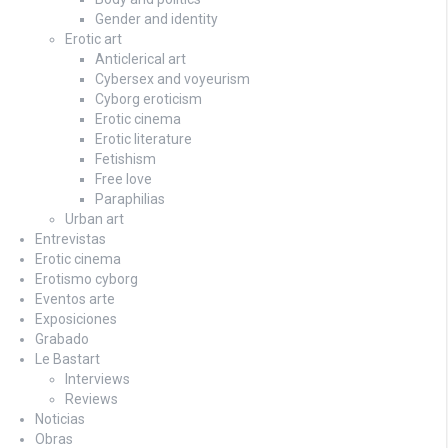
Gender and identity
Erotic art
Anticlerical art
Cybersex and voyeurism
Cyborg eroticism
Erotic cinema
Erotic literature
Fetishism
Free love
Paraphilias
Urban art
Entrevistas
Erotic cinema
Erotismo cyborg
Eventos arte
Exposiciones
Grabado
Le Bastart
Interviews
Reviews
Noticias
Obras