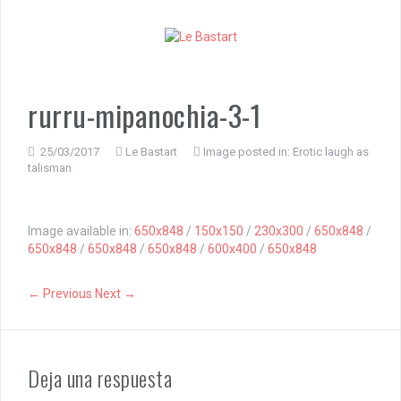
S
k
i
p
t
o
rurru-mipanochia-3-1
c
o
n
25/03/2017
Le Bastart
Image posted in:
Erotic laugh as
talisman
t
e
n
t
Image available in:
650x848
/
150x150
/
230x300
/
650x848
/
650x848
/
650x848
/
650x848
/
600x400
/
650x848
← Previous
Next →
Deja una respuesta