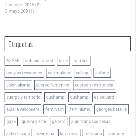
octubre 2015
(2)
mayo 209
(1)
Etiquetas
AES+F
antonin artaud
baile
barroco
body as resistance
cac malaga
collage
collage
colonialismo
cuerpo femenino
cuerpo y resistencia
cuerpo y territorio
duchamp
duchamp
es baluard
eulalia valldosera
feminism
feminismo
georges bataille
goya
guerra y arte
género
juan francisco casas
judy chicago
la virreina
la virreina
memoria
memory