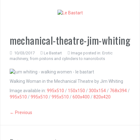
S
k
i
p
t
o
mechanical-theatre-jim-whiting
c
o
n
10/03/2017
Le Bastart
Image posted in:
Erotic
machinery, from pistons and cylinders to nanorobots
t
e
n
t
Walking Woman in the Mechanical Theatre by Jim Whiting
Image available in:
995x510
/
150x150
/
300x154
/
768x394
/
995x510
/
995x510
/
995x510
/
600x400
/
820x420
← Previous