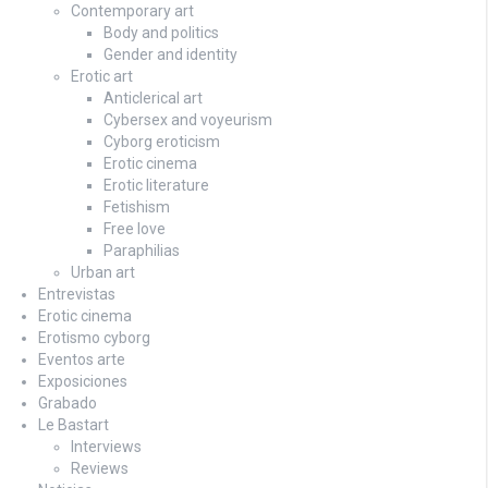
Contemporary art
Body and politics
Gender and identity
Erotic art
Anticlerical art
Cybersex and voyeurism
Cyborg eroticism
Erotic cinema
Erotic literature
Fetishism
Free love
Paraphilias
Urban art
Entrevistas
Erotic cinema
Erotismo cyborg
Eventos arte
Exposiciones
Grabado
Le Bastart
Interviews
Reviews