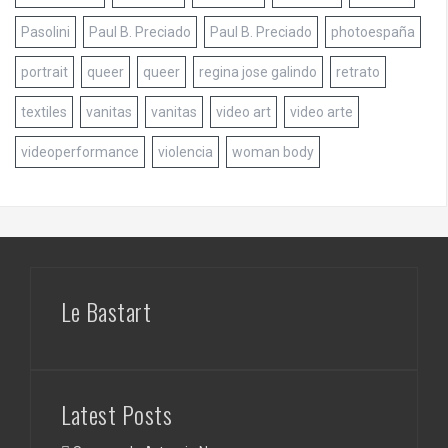
Pasolini
Paul B. Preciado
Paul B. Preciado
photoespaña
portrait
queer
queer
regina jose galindo
retrato
textiles
vanitas
vanitas
video art
video arte
videoperformance
violencia
woman body
Le Bastart
Latest Posts