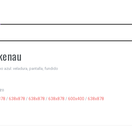
rkenau
azul: veladura, pantalla, fundido
nzo
878
/
638x878
/
638x878
/
638x878
/
600x400
/
638x878