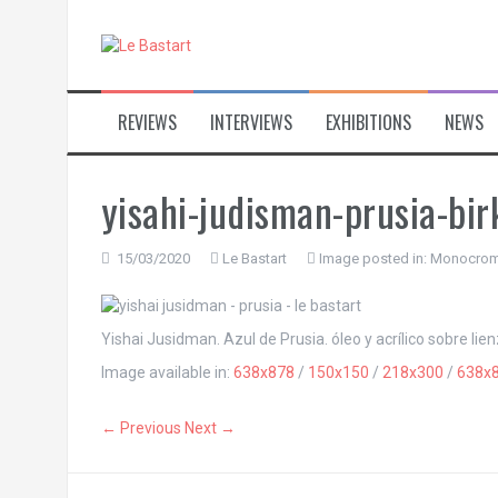
S
k
i
p
t
REVIEWS
INTERVIEWS
EXHIBITIONS
NEWS
o
c
o
n
yisahi-judisman-prusia-bi
t
e
n
15/03/2020
Le Bastart
Image posted in:
Monocromo 
t
Yishai Jusidman. Azul de Prusia. óleo y acrílico sobre lie
Image available in:
638x878
/
150x150
/
218x300
/
638x
← Previous
Next →