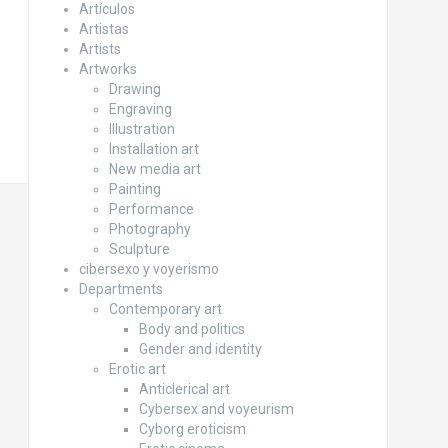
Artículos
Artistas
Artists
Artworks
Drawing
Engraving
Illustration
Installation art
New media art
Painting
Performance
Photography
Sculpture
cibersexo y voyerismo
Departments
Contemporary art
Body and politics
Gender and identity
Erotic art
Anticlerical art
Cybersex and voyeurism
Cyborg eroticism