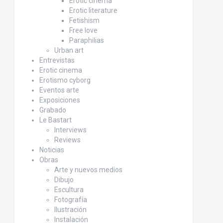
Erotic cinema
Erotic literature
Fetishism
Free love
Paraphilias
Urban art
Entrevistas
Erotic cinema
Erotismo cyborg
Eventos arte
Exposiciones
Grabado
Le Bastart
Interviews
Reviews
Noticias
Obras
Arte y nuevos medios
Dibujo
Escultura
Fotografía
Ilustración
Instalación