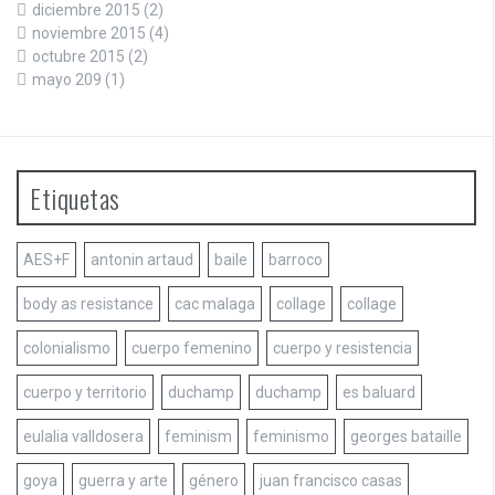
diciembre 2015
(2)
noviembre 2015
(4)
octubre 2015
(2)
mayo 209
(1)
Etiquetas
AES+F
antonin artaud
baile
barroco
body as resistance
cac malaga
collage
collage
colonialismo
cuerpo femenino
cuerpo y resistencia
cuerpo y territorio
duchamp
duchamp
es baluard
eulalia valldosera
feminism
feminismo
georges bataille
goya
guerra y arte
género
juan francisco casas