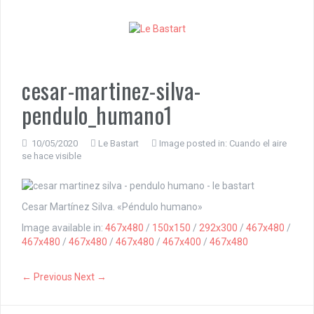
S
k
i
p
t
o
cesar-martinez-silva-
c
pendulo_humano1
o
n
t
10/05/2020
Le Bastart
Image posted in:
Cuando el aire
e
se hace visible
n
t
Cesar Martínez Silva. «Péndulo humano»
Image available in:
467x480
/
150x150
/
292x300
/
467x480
/
467x480
/
467x480
/
467x480
/
467x400
/
467x480
← Previous
Next →