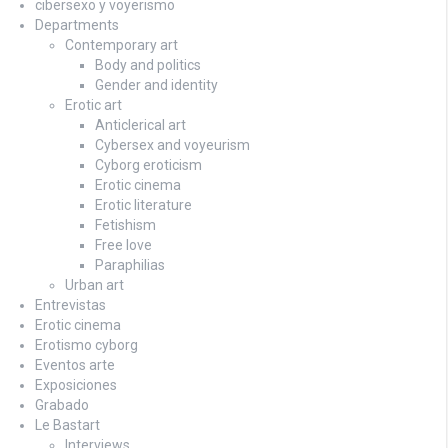
cibersexo y voyerismo
Departments
Contemporary art
Body and politics
Gender and identity
Erotic art
Anticlerical art
Cybersex and voyeurism
Cyborg eroticism
Erotic cinema
Erotic literature
Fetishism
Free love
Paraphilias
Urban art
Entrevistas
Erotic cinema
Erotismo cyborg
Eventos arte
Exposiciones
Grabado
Le Bastart
Interviews