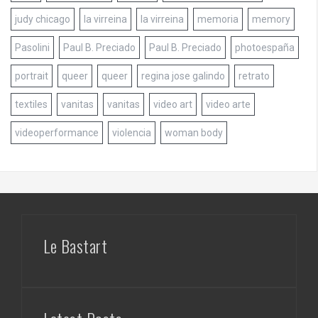
judy chicago
la virreina
la virreina
memoria
memory
Pasolini
Paul B. Preciado
Paul B. Preciado
photoespaña
portrait
queer
queer
regina jose galindo
retrato
textiles
vanitas
vanitas
video art
video arte
videoperformance
violencia
woman body
Le Bastart