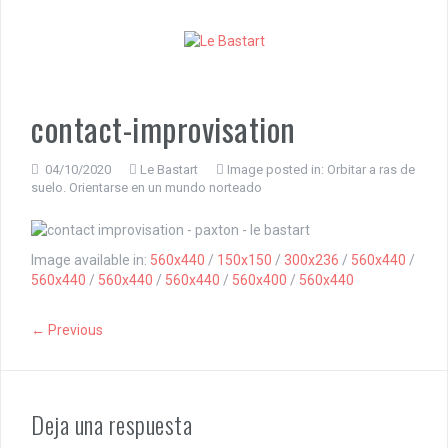
S
k
i
p
t
o
contact-improvisation
c
o
n
04/10/2020
Le Bastart
Image posted in:
Orbitar a ras de
suelo. Orientarse en un mundo norteado
t
e
n
t
Image available in:
560x440
/
150x150
/
300x236
/
560x440
/
560x440
/
560x440
/
560x440
/
560x400
/
560x440
← Previous
Deja una respuesta