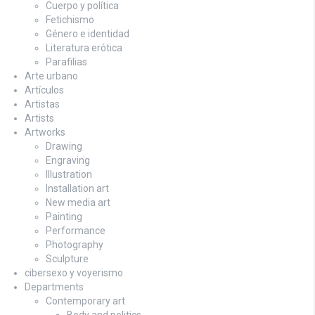
Cuerpo y política
Fetichismo
Género e identidad
Literatura erótica
Parafilias
Arte urbano
Artículos
Artistas
Artists
Artworks
Drawing
Engraving
Illustration
Installation art
New media art
Painting
Performance
Photography
Sculpture
cibersexo y voyerismo
Departments
Contemporary art
Body and politics