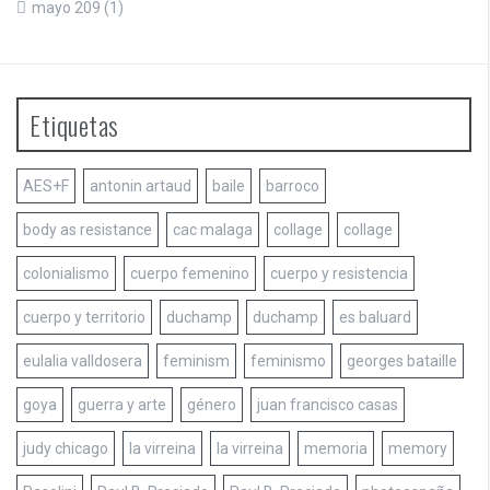
mayo 209
(1)
Etiquetas
AES+F
antonin artaud
baile
barroco
body as resistance
cac malaga
collage
collage
colonialismo
cuerpo femenino
cuerpo y resistencia
cuerpo y territorio
duchamp
duchamp
es baluard
eulalia valldosera
feminism
feminismo
georges bataille
goya
guerra y arte
género
juan francisco casas
judy chicago
la virreina
la virreina
memoria
memory