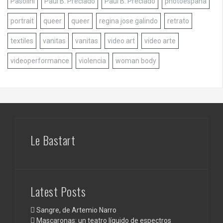
Pasolini
Paul B. Preciado
Paul B. Preciado
photoespaña
portrait
queer
queer
regina jose galindo
retrato
textiles
vanitas
vanitas
video art
video arte
videoperformance
violencia
woman body
Le Bastart
Latest Posts
Sangre, de Artemio Narro
Mascaronas: un teatro líquido de espectros