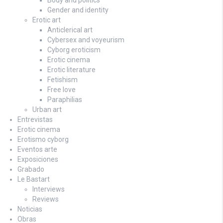
Gender and identity
Erotic art
Anticlerical art
Cybersex and voyeurism
Cyborg eroticism
Erotic cinema
Erotic literature
Fetishism
Free love
Paraphilias
Urban art
Entrevistas
Erotic cinema
Erotismo cyborg
Eventos arte
Exposiciones
Grabado
Le Bastart
Interviews
Reviews
Noticias
Obras