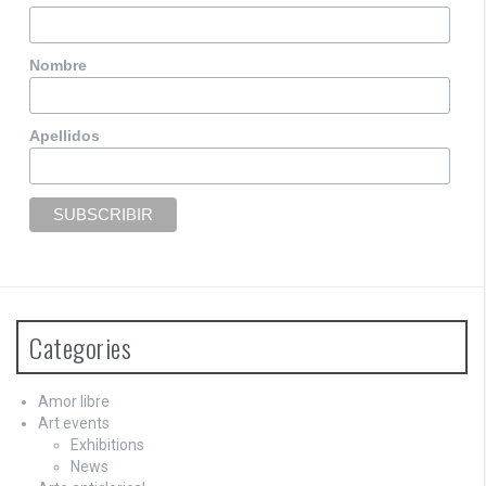
a
v
Nombre
i
g
Apellidos
a
t
i
o
n
Categories
Amor libre
Art events
Exhibitions
News