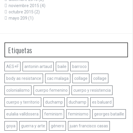
noviembre 2015
(4)
octubre 2015
(2)
mayo 209
(1)
Etiquetas
AES+F
antonin artaud
baile
barroco
body as resistance
cac malaga
collage
collage
colonialismo
cuerpo femenino
cuerpo y resistencia
cuerpo y territorio
duchamp
duchamp
es baluard
eulalia valldosera
feminism
feminismo
georges bataille
goya
guerra y arte
género
juan francisco casas