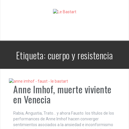
S
k
i
p
t
o
c
o
n
Etiqueta:
cuerpo y resistencia
t
e
n
t
Anne Imhof, muerte viviente
en Venecia
Rabia, Angustia, Trato… y ahora Fausto: los títulos de los
performances de Anne Imhof hacen converger
sentimientos asociados a la ansiedad e inconformismo