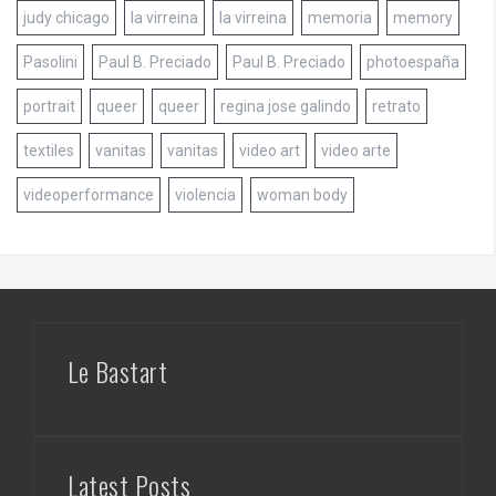
judy chicago
la virreina
la virreina
memoria
memory
Pasolini
Paul B. Preciado
Paul B. Preciado
photoespaña
portrait
queer
queer
regina jose galindo
retrato
textiles
vanitas
vanitas
video art
video arte
videoperformance
violencia
woman body
Le Bastart
Latest Posts