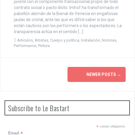
juvenil con el componente transaccional propio de todo
contrato social o pacto ilícito. Imhof ha transformado el
pabellón alemán de la Bienal de Venecia en engañosas
jaulas de cristal, ante las que es difícil saber si los que
están cautivos son los performers o los espectadores. La
transparencia actúa en el sentido […]
Artículos
,
Artistas
,
Cuerpo y política
,
Instalación
,
Noticias
,
Performance
,
Pintura
P
NEWER POSTS
→
o
s
Subscribe to Le Bastart
t
s
n
*
campo obligatorio
*
Email