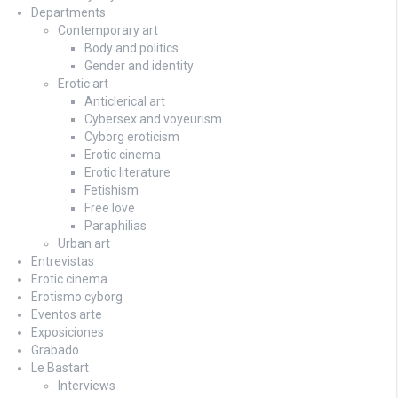
Departments
Contemporary art
Body and politics
Gender and identity
Erotic art
Anticlerical art
Cybersex and voyeurism
Cyborg eroticism
Erotic cinema
Erotic literature
Fetishism
Free love
Paraphilias
Urban art
Entrevistas
Erotic cinema
Erotismo cyborg
Eventos arte
Exposiciones
Grabado
Le Bastart
Interviews