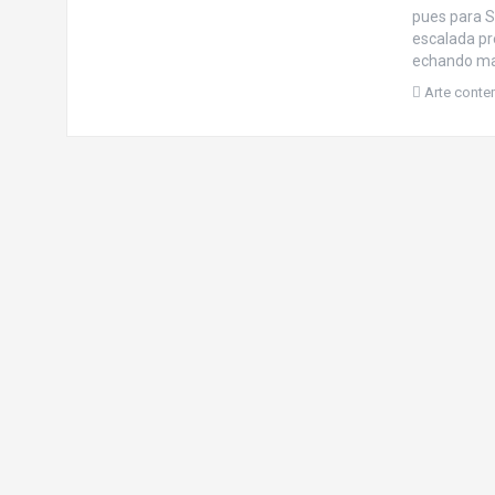
pues para St
escalada pre
echando man
Arte cont