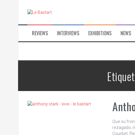
S
k
i
p
t
REVIEWS
INTERVIEWS
EXHIBITIONS
NEWS
o
c
o
n
t
e
n
Etique
t
Antho
Que su fron
rezagado, m
Courbet. Pe