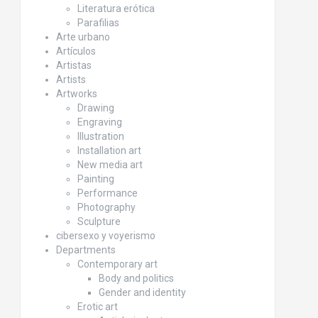
Literatura erótica
Parafilias
Arte urbano
Artículos
Artistas
Artists
Artworks
Drawing
Engraving
Illustration
Installation art
New media art
Painting
Performance
Photography
Sculpture
cibersexo y voyerismo
Departments
Contemporary art
Body and politics
Gender and identity
Erotic art