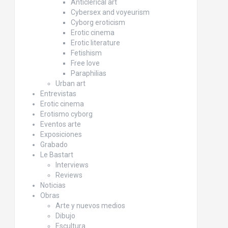
Anticlerical art
Cybersex and voyeurism
Cyborg eroticism
Erotic cinema
Erotic literature
Fetishism
Free love
Paraphilias
Urban art
Entrevistas
Erotic cinema
Erotismo cyborg
Eventos arte
Exposiciones
Grabado
Le Bastart
Interviews
Reviews
Noticias
Obras
Arte y nuevos medios
Dibujo
Escultura