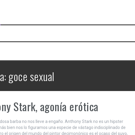
ta:
goce sexual
ny Stark, agonía erótica
dosa barba no nos lleve a engaño. Anthony Stark no es un hipster
ás bien nos lo figuramos una especie de vástago indisciplinado de
ro el origen del mundo del pintor decimonónico es el ocaso del suyo,