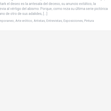
ark el deseo es la antesala del deceso, su anuncio extático, la
via al vértigo del abismo. Porque, como reza su última serie pictórica
o de otro de sus adalides, […]
emporaneo
,
Arte erótico
,
Artistas
,
Entrevistas
,
Exposiciones
,
Pintura