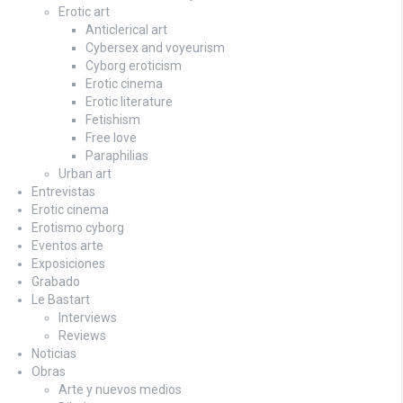
Erotic art
Anticlerical art
Cybersex and voyeurism
Cyborg eroticism
Erotic cinema
Erotic literature
Fetishism
Free love
Paraphilias
Urban art
Entrevistas
Erotic cinema
Erotismo cyborg
Eventos arte
Exposiciones
Grabado
Le Bastart
Interviews
Reviews
Noticias
Obras
Arte y nuevos medios