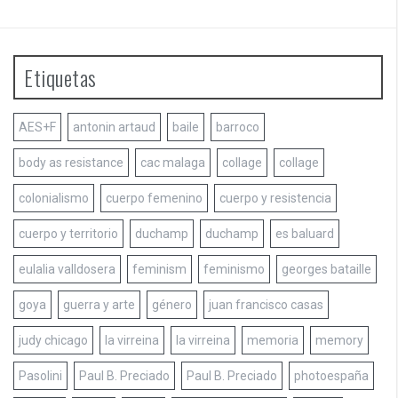
Etiquetas
AES+F
antonin artaud
baile
barroco
body as resistance
cac malaga
collage
collage
colonialismo
cuerpo femenino
cuerpo y resistencia
cuerpo y territorio
duchamp
duchamp
es baluard
eulalia valldosera
feminism
feminismo
georges bataille
goya
guerra y arte
género
juan francisco casas
judy chicago
la virreina
la virreina
memoria
memory
Pasolini
Paul B. Preciado
Paul B. Preciado
photoespaña