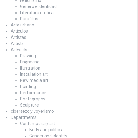
Fetichismo
Género e identidad
Literatura erótica
Parafilias
Arte urbano
Artículos
Artistas
Artists
Artworks
Drawing
Engraving
Illustration
Installation art
New media art
Painting
Performance
Photography
Sculpture
cibersexo y voyerismo
Departments
Contemporary art
Body and politics
Gender and identity