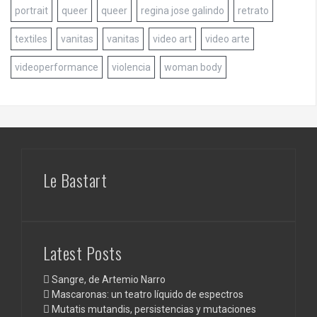
portrait
queer
queer
regina jose galindo
retrato
textiles
vanitas
vanitas
video art
video arte
videoperformance
violencia
woman body
Le Bastart
Latest Posts
Sangre, de Artemio Narro
Mascaronas: un teatro líquido de espectros
Mutatis mutandis, persistencias y mutaciones