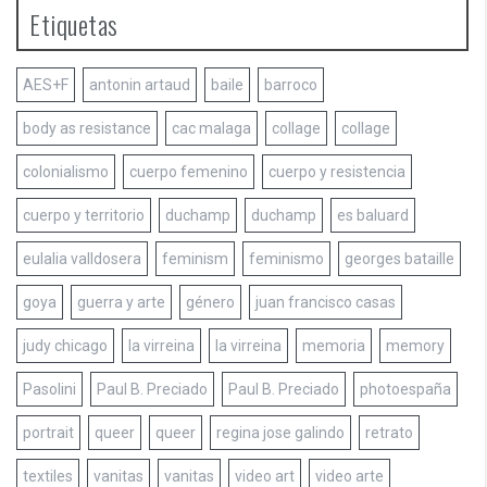
Etiquetas
AES+F
antonin artaud
baile
barroco
body as resistance
cac malaga
collage
collage
colonialismo
cuerpo femenino
cuerpo y resistencia
cuerpo y territorio
duchamp
duchamp
es baluard
eulalia valldosera
feminism
feminismo
georges bataille
goya
guerra y arte
género
juan francisco casas
judy chicago
la virreina
la virreina
memoria
memory
Pasolini
Paul B. Preciado
Paul B. Preciado
photoespaña
portrait
queer
queer
regina jose galindo
retrato
textiles
vanitas
vanitas
video art
video arte