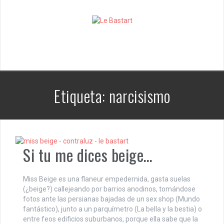
S
k
i
p
t
o
c
o
n
Etiqueta:
narcisismo
t
e
n
t
Si tu me dices beige…
Miss Beige es una flaneur empedernida, gasta suelas
(¿beige?) callejeando por barrios anodinos, tomándose
fotos ante las persianas bajadas de un sex shop (Mundo
fantástico), junto a un parquímetro (La bella y la bestia) o
entre feos edificios suburbanos, porque ella sabe que la