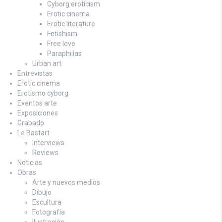
Cyborg eroticism
Erotic cinema
Erotic literature
Fetishism
Free love
Paraphilias
Urban art
Entrevistas
Erotic cinema
Erotismo cyborg
Eventos arte
Exposiciones
Grabado
Le Bastart
Interviews
Reviews
Noticias
Obras
Arte y nuevos medios
Dibujo
Escultura
Fotografía
Ilustración