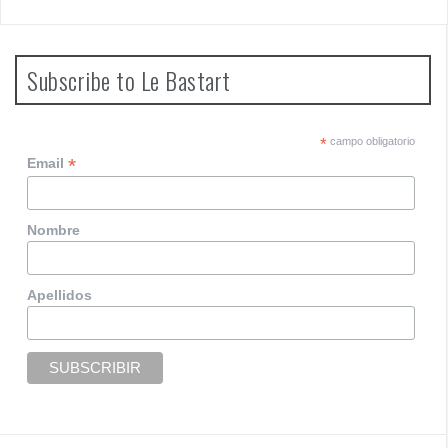
o
s
t
Subscribe to Le Bastart
s
n
*
campo obligatorio
*
Email
a
v
Nombre
i
g
Apellidos
a
t
i
o