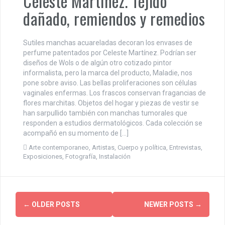
Celeste Martínez. Tejido
dañado, remiendos y remedios
Sutiles manchas acuareladas decoran los envases de
perfume patentados por Celeste Martínez. Podrían ser
diseños de Wols o de algún otro cotizado pintor
informalista, pero la marca del producto, Maladie, nos
pone sobre aviso. Las bellas proliferaciones son células
vaginales enfermas. Los frascos conservan fragancias de
flores marchitas. Objetos del hogar y piezas de vestir se
han sarpullido también con manchas tumorales que
responden a estudios dermatológicos. Cada colección se
acompañó en su momento de […]
Arte contemporaneo
,
Artistas
,
Cuerpo y política
,
Entrevistas
,
Exposiciones
,
Fotografía
,
Instalación
P
←
OLDER POSTS
NEWER POSTS
→