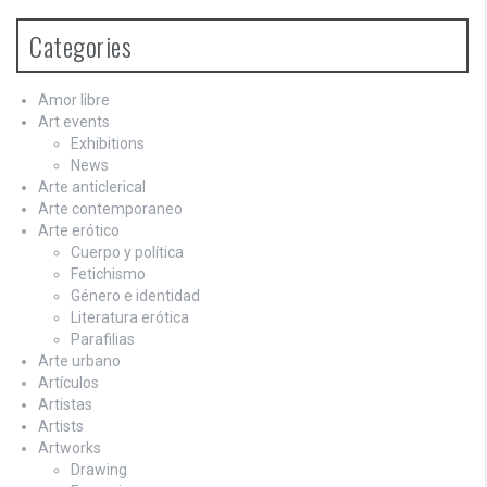
n
Categories
Amor libre
Art events
Exhibitions
News
Arte anticlerical
Arte contemporaneo
Arte erótico
Cuerpo y política
Fetichismo
Género e identidad
Literatura erótica
Parafilias
Arte urbano
Artículos
Artistas
Artists
Artworks
Drawing