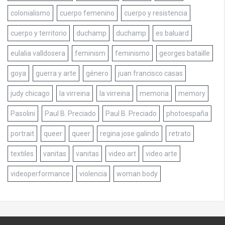
colonialismo
cuerpo femenino
cuerpo y resistencia
cuerpo y territorio
duchamp
duchamp
es baluard
eulalia valldosera
feminism
feminismo
georges bataille
goya
guerra y arte
género
juan francisco casas
judy chicago
la virreina
la virreina
memoria
memory
Pasolini
Paul B. Preciado
Paul B. Preciado
photoespaña
portrait
queer
queer
regina jose galindo
retrato
textiles
vanitas
vanitas
video art
video arte
videoperformance
violencia
woman body