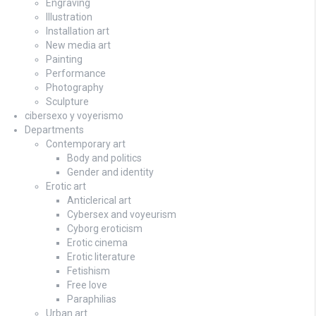
Engraving
Illustration
Installation art
New media art
Painting
Performance
Photography
Sculpture
cibersexo y voyerismo
Departments
Contemporary art
Body and politics
Gender and identity
Erotic art
Anticlerical art
Cybersex and voyeurism
Cyborg eroticism
Erotic cinema
Erotic literature
Fetishism
Free love
Paraphilias
Urban art