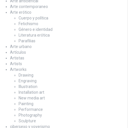
Arte anticlerical
Arte contemporaneo
Arte erótico
Cuerpo y política
Fetichismo
Género e identidad
Literatura erótica
Parafilias
Arte urbano
Artículos
Artistas
Artists
Artworks
Drawing
Engraving
Illustration
Installation art
New media art
Painting
Performance
Photography
Sculpture
cibersexo y voyerismo