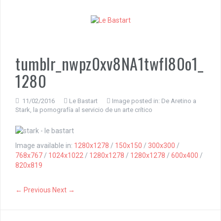
S
k
i
p
t
o
tumblr_nwpz0xv8NA1twfl80o1_
c
1280
o
n
t
11/02/2016
Le Bastart
Image posted in:
De Aretino a
e
Stark, la pornografía al servicio de un arte crítico
n
t
Image available in:
1280x1278
/
150x150
/
300x300
/
768x767
/
1024x1022
/
1280x1278
/
1280x1278
/
600x400
/
820x819
← Previous
Next →