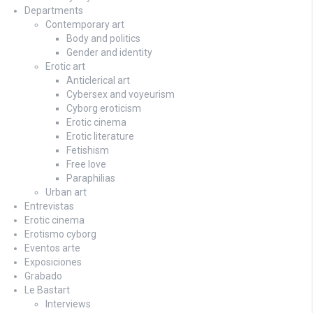
Departments
Contemporary art
Body and politics
Gender and identity
Erotic art
Anticlerical art
Cybersex and voyeurism
Cyborg eroticism
Erotic cinema
Erotic literature
Fetishism
Free love
Paraphilias
Urban art
Entrevistas
Erotic cinema
Erotismo cyborg
Eventos arte
Exposiciones
Grabado
Le Bastart
Interviews