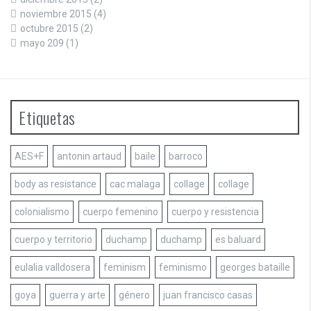
noviembre 2015
(4)
octubre 2015
(2)
mayo 209
(1)
Etiquetas
AES+F
antonin artaud
baile
barroco
body as resistance
cac malaga
collage
collage
colonialismo
cuerpo femenino
cuerpo y resistencia
cuerpo y territorio
duchamp
duchamp
es baluard
eulalia valldosera
feminism
feminismo
georges bataille
goya
guerra y arte
género
juan francisco casas