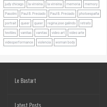
judy chicago
la virreina
la virreina
memoria
memory
Pasolini
Paul B. Preciado
Paul B. Preciado
photoespaña
portrait
queer
queer
regina jose galindo
retrato
textiles
vanitas
vanitas
video art
video arte
videoperformance
violencia
woman body
Le Bastart
Latest Posts