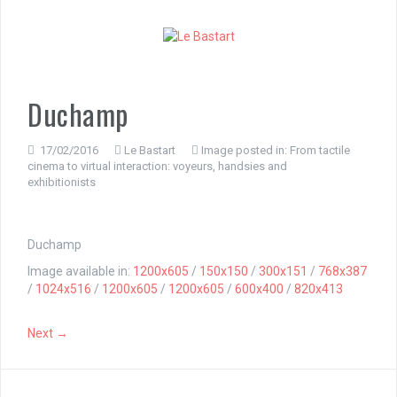
S
k
i
p
t
o
Duchamp
c
o
n
17/02/2016
Le Bastart
Image posted in:
From tactile
cinema to virtual interaction: voyeurs, handsies and
t
exhibitionists
e
n
t
Duchamp
Image available in:
1200x605
/
150x150
/
300x151
/
768x387
/
1024x516
/
1200x605
/
1200x605
/
600x400
/
820x413
Next →