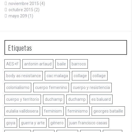
noviembre 2015
(4)
octubre 2015
(2)
mayo 209
(1)
Etiquetas
AES+F
antonin artaud
baile
barroco
body as resistance
cac malaga
collage
collage
colonialismo
cuerpo femenino
cuerpo y resistencia
cuerpo y territorio
duchamp
duchamp
es baluard
eulalia valldosera
feminism
feminismo
georges bataille
goya
guerra y arte
género
juan francisco casas