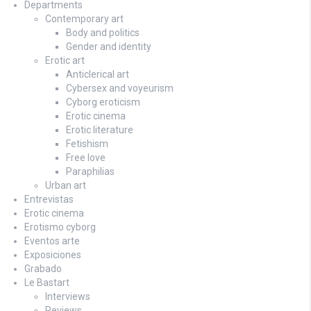
Departments
Contemporary art
Body and politics
Gender and identity
Erotic art
Anticlerical art
Cybersex and voyeurism
Cyborg eroticism
Erotic cinema
Erotic literature
Fetishism
Free love
Paraphilias
Urban art
Entrevistas
Erotic cinema
Erotismo cyborg
Eventos arte
Exposiciones
Grabado
Le Bastart
Interviews
Reviews