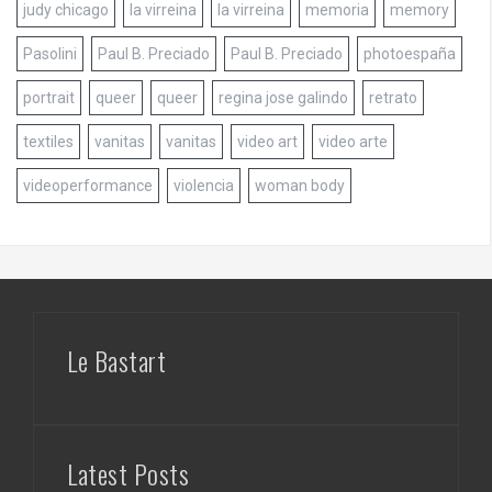
judy chicago
la virreina
la virreina
memoria
memory
Pasolini
Paul B. Preciado
Paul B. Preciado
photoespaña
portrait
queer
queer
regina jose galindo
retrato
textiles
vanitas
vanitas
video art
video arte
videoperformance
violencia
woman body
Le Bastart
Latest Posts