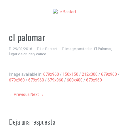
S
k
i
p
t
o
el palomar
c
o
n
29/02/2016
Le Bastart
Image posted in:
El Palomar,
lugar de cruce y cauce
t
e
n
t
Image available in:
679x960
/
150x150
/
212x300
/
679x960
/
679x960
/
679x960
/
679x960
/
600x400
/
679x960
← Previous
Next →
Deja una respuesta