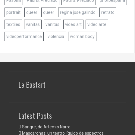
Pasolini
Paul B. Preciado
Paul B. Preciado
photoespaña
portrait
queer
queer
regina jose galindo
retrato
textiles
vanitas
vanitas
video art
video arte
videoperformance
violencia
woman body
Le Bastart
Latest Posts
Sangre, de Artemio Narro
Mascaronas: un teatro líquido de espectros