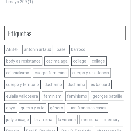
mayo 209
(1)
Etiquetas
AES+F
antonin artaud
baile
barroco
body as resistance
cac malaga
collage
collage
colonialismo
cuerpo femenino
cuerpo y resistencia
cuerpo y territorio
duchamp
duchamp
es baluard
eulalia valldosera
feminism
feminismo
georges bataille
goya
guerra y arte
género
juan francisco casas
judy chicago
la virreina
la virreina
memoria
memory