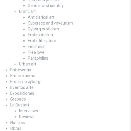
Gender and identity
Erotic art
Anticlerical art
Cybersex and voyeurism
Cyborg eroticism
Erotic cinema
Erotic literature
Fetishism
Free love
Paraphilias
Urban art
Entrevistas
Erotic cinema
Erotismo cyborg
Eventos arte
Exposiciones
Grabado
Le Bastart
Interviews
Reviews
Noticias
Obras