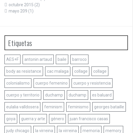
octubre 2015
(2)
mayo 209
(1)
Etiquetas
AES+F
antonin artaud
baile
barroco
body as resistance
cac malaga
collage
collage
colonialismo
cuerpo femenino
cuerpo y resistencia
cuerpo y territorio
duchamp
duchamp
es baluard
eulalia valldosera
feminism
feminismo
georges bataille
goya
guerra y arte
género
juan francisco casas
judy chicago
la virreina
la virreina
memoria
memory