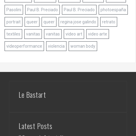
Pasolini
Paul B. Preciado
Paul B. Preciado
photoespaña
portrait
queer
queer
regina jose galindo
retrato
textiles
vanitas
vanitas
video art
video arte
videoperformance
violencia
woman body
Le Bastart
Latest Posts