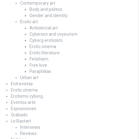
Contemporary art
Body and politics
Gender and identity
Erotic art
Anticlerical art
Cybersex and voyeurism
Cyborg eroticism
Erotic cinema
Erotic literature
Fetishism
Free love
Paraphilias
Urban art
Entrevistas
Erotic cinema
Erotismo cyborg
Eventos arte
Exposiciones
Grabado
Le Bastart
Interviews
Reviews