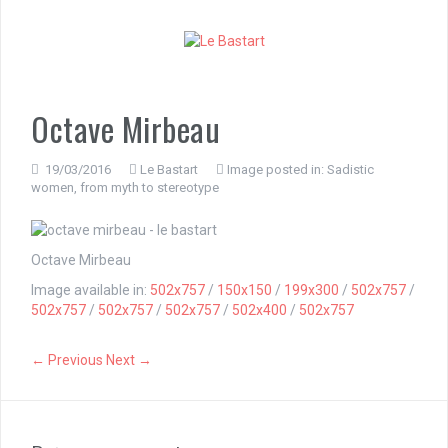
S
k
i
p
t
o
Octave Mirbeau
c
o
n
19/03/2016
Le Bastart
Image posted in:
Sadistic
women, from myth to stereotype
t
e
n
t
Octave Mirbeau
Image available in:
502x757
/
150x150
/
199x300
/
502x757
/
502x757
/
502x757
/
502x757
/
502x400
/
502x757
← Previous
Next →