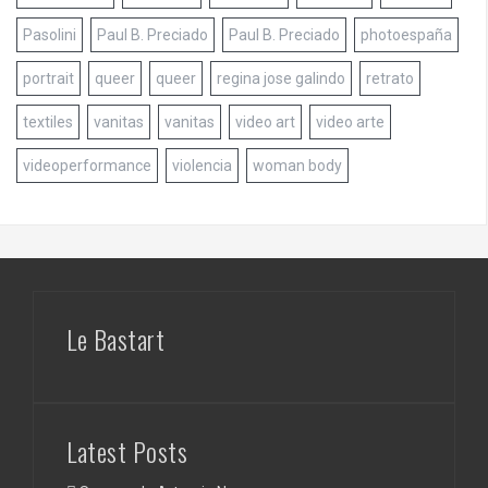
Pasolini
Paul B. Preciado
Paul B. Preciado
photoespaña
portrait
queer
queer
regina jose galindo
retrato
textiles
vanitas
vanitas
video art
video arte
videoperformance
violencia
woman body
Le Bastart
Latest Posts