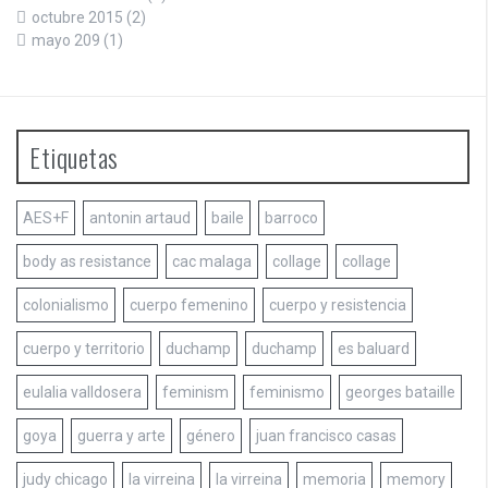
octubre 2015
(2)
mayo 209
(1)
Etiquetas
AES+F
antonin artaud
baile
barroco
body as resistance
cac malaga
collage
collage
colonialismo
cuerpo femenino
cuerpo y resistencia
cuerpo y territorio
duchamp
duchamp
es baluard
eulalia valldosera
feminism
feminismo
georges bataille
goya
guerra y arte
género
juan francisco casas
judy chicago
la virreina
la virreina
memoria
memory