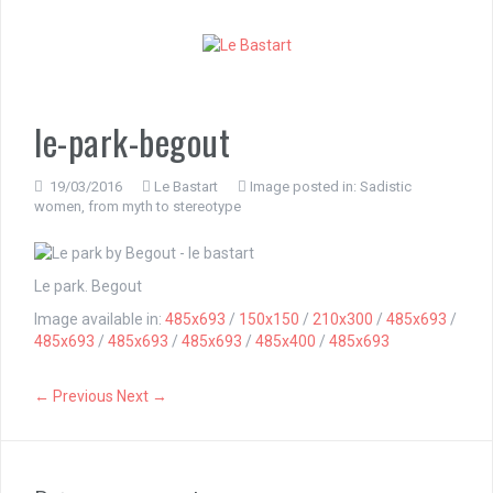
S
k
i
p
t
o
le-park-begout
c
o
n
19/03/2016
Le Bastart
Image posted in:
Sadistic
women, from myth to stereotype
t
e
n
t
Le park. Begout
Image available in:
485x693
/
150x150
/
210x300
/
485x693
/
485x693
/
485x693
/
485x693
/
485x400
/
485x693
← Previous
Next →