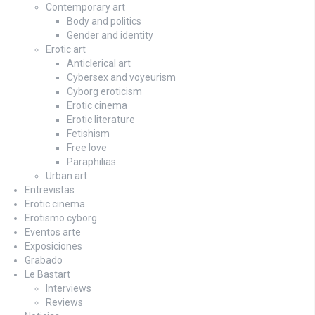
Contemporary art
Body and politics
Gender and identity
Erotic art
Anticlerical art
Cybersex and voyeurism
Cyborg eroticism
Erotic cinema
Erotic literature
Fetishism
Free love
Paraphilias
Urban art
Entrevistas
Erotic cinema
Erotismo cyborg
Eventos arte
Exposiciones
Grabado
Le Bastart
Interviews
Reviews