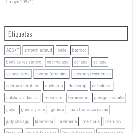
mayo 209
(1)
Etiquetas
AES+F
antonin artaud
baile
barroco
body as resistance
cac malaga
collage
collage
colonialismo
cuerpo femenino
cuerpo y resistencia
cuerpo y territorio
duchamp
duchamp
es baluard
eulalia valldosera
feminism
feminismo
georges bataille
goya
guerra y arte
género
juan francisco casas
judy chicago
la virreina
la virreina
memoria
memory