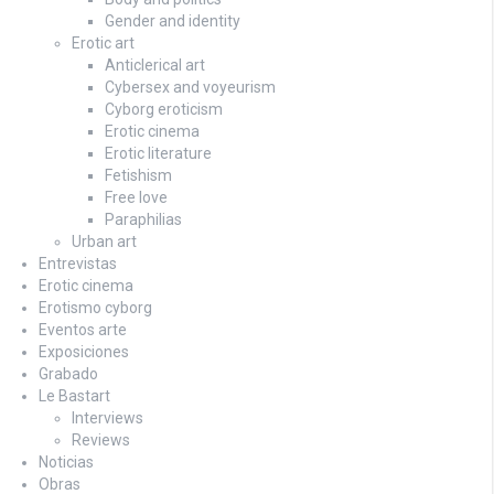
Gender and identity
Erotic art
Anticlerical art
Cybersex and voyeurism
Cyborg eroticism
Erotic cinema
Erotic literature
Fetishism
Free love
Paraphilias
Urban art
Entrevistas
Erotic cinema
Erotismo cyborg
Eventos arte
Exposiciones
Grabado
Le Bastart
Interviews
Reviews
Noticias
Obras