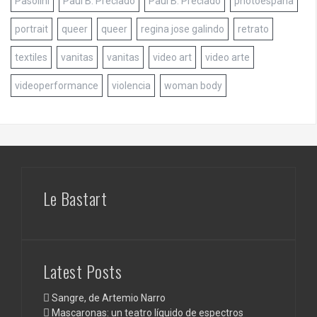
Pasolini
Paul B. Preciado
Paul B. Preciado
photoespaña
portrait
queer
queer
regina jose galindo
retrato
textiles
vanitas
vanitas
video art
video arte
videoperformance
violencia
woman body
Le Bastart
Latest Posts
Sangre, de Artemio Narro
Mascaronas: un teatro líquido de espectros