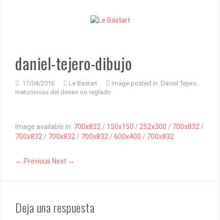
S
k
i
p
t
o
daniel-tejero-dibujo
c
o
n
17/04/2016
Le Bastart
Image posted in:
Daniel Tejero,
metonimias del deseo no reglado
t
e
n
t
Image available in:
700x832
/
150x150
/
252x300
/
700x832
/
700x832
/
700x832
/
700x832
/
600x400
/
700x832
← Previous
Next →
Deja una respuesta