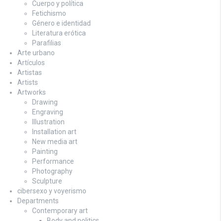
Cuerpo y política
Fetichismo
Género e identidad
Literatura erótica
Parafilias
Arte urbano
Artículos
Artistas
Artists
Artworks
Drawing
Engraving
Illustration
Installation art
New media art
Painting
Performance
Photography
Sculpture
cibersexo y voyerismo
Departments
Contemporary art
Body and politics