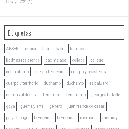
mayo 209
(1)
Etiquetas
AES+F
antonin artaud
baile
barroco
body as resistance
cac malaga
collage
collage
colonialismo
cuerpo femenino
cuerpo y resistencia
cuerpo y territorio
duchamp
duchamp
es baluard
eulalia valldosera
feminism
feminismo
georges bataille
goya
guerra y arte
género
juan francisco casas
judy chicago
la virreina
la virreina
memoria
memory