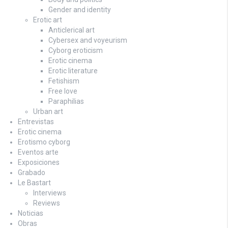
Gender and identity
Erotic art
Anticlerical art
Cybersex and voyeurism
Cyborg eroticism
Erotic cinema
Erotic literature
Fetishism
Free love
Paraphilias
Urban art
Entrevistas
Erotic cinema
Erotismo cyborg
Eventos arte
Exposiciones
Grabado
Le Bastart
Interviews
Reviews
Noticias
Obras