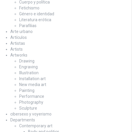
Cuerpo y política
Fetichismo
Género e identidad
Literatura erótica
Parafilias
Arte urbano
Artículos
Artistas
Artists
Artworks
Drawing
Engraving
Illustration
Installation art
New media art
Painting
Performance
Photography
Sculpture
cibersexo y voyerismo
Departments
Contemporary art
Body and politics