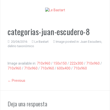
S
k
i
p
t
o
categorias-juan-escudero-8
c
o
n
20/04/2016
Le Bastart
Image posted in:
Juan Escudero,
delirio taxonómico
t
e
n
t
Image available in:
710x960
/
150x150
/
222x300
/
710x960
/
710x960
/
710x960
/
710x960
/
600x400
/
710x960
← Previous
Deja una respuesta