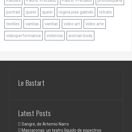
Pasolini
Paul B. Preciado
Paul B. Preciado
photoespaña
portrait
queer
queer
regina jose galindo
retrato
textiles
vanitas
vanitas
video art
video arte
videoperformance
violencia
woman body
Le Bastart
Latest Posts
Sangre, de Artemio Narro
Mascaronas: un teatro líquido de espectros