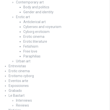
Contemporary art
Body and politics
Gender and identity
Erotic art
Anticlerical art
Cybersex and voyeurism
Cyborg eroticism
Erotic cinema
Erotic literature
Fetishism
Free love
Paraphilias
Urban art
Entrevistas
Erotic cinema
Erotismo cyborg
Eventos arte
Exposiciones
Grabado
Le Bastart
Interviews
Reviews