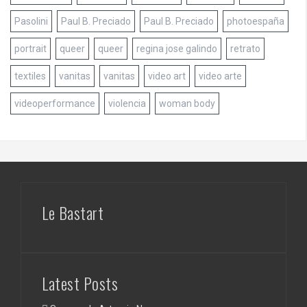
Pasolini
Paul B. Preciado
Paul B. Preciado
photoespaña
portrait
queer
queer
regina jose galindo
retrato
textiles
vanitas
vanitas
video art
video arte
videoperformance
violencia
woman body
Le Bastart
Latest Posts