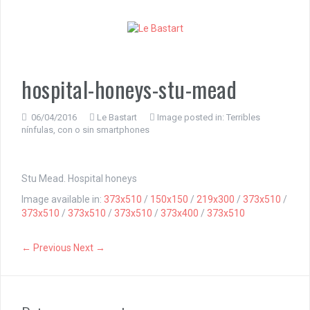
S
k
i
p
t
o
hospital-honeys-stu-mead
c
o
n
06/04/2016
Le Bastart
Image posted in:
Terribles
nínfulas, con o sin smartphones
t
e
n
t
Stu Mead. Hospital honeys
Image available in:
373x510
/
150x150
/
219x300
/
373x510
/
373x510
/
373x510
/
373x510
/
373x400
/
373x510
← Previous
Next →