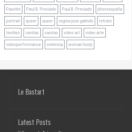
Pasolini
Paul B. Preciado
Paul B. Preciado
photoespaña
portrait
queer
queer
regina jose galindo
retrato
textiles
vanitas
vanitas
video art
video arte
videoperformance
violencia
woman body
Le Bastart
Latest Posts