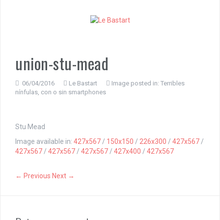
S
k
i
p
t
o
union-stu-mead
c
o
n
06/04/2016
Le Bastart
Image posted in:
Terribles
nínfulas, con o sin smartphones
t
e
n
t
Stu Mead
Image available in:
427x567
/
150x150
/
226x300
/
427x567
/
427x567
/
427x567
/
427x567
/
427x400
/
427x567
← Previous
Next →