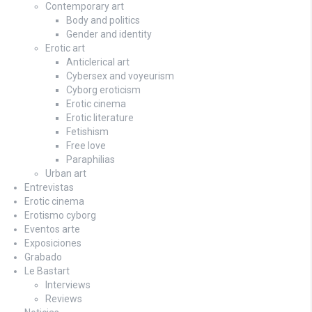
Contemporary art
Body and politics
Gender and identity
Erotic art
Anticlerical art
Cybersex and voyeurism
Cyborg eroticism
Erotic cinema
Erotic literature
Fetishism
Free love
Paraphilias
Urban art
Entrevistas
Erotic cinema
Erotismo cyborg
Eventos arte
Exposiciones
Grabado
Le Bastart
Interviews
Reviews