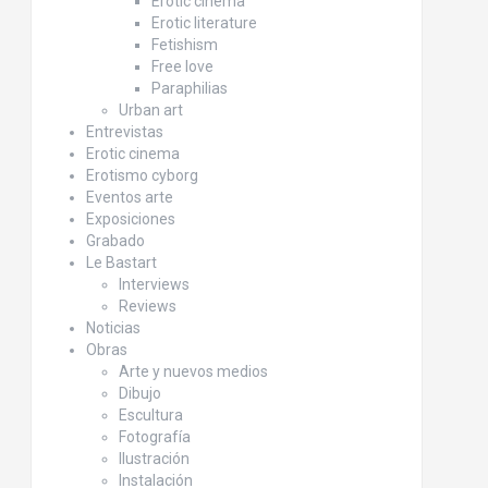
Erotic cinema
Erotic literature
Fetishism
Free love
Paraphilias
Urban art
Entrevistas
Erotic cinema
Erotismo cyborg
Eventos arte
Exposiciones
Grabado
Le Bastart
Interviews
Reviews
Noticias
Obras
Arte y nuevos medios
Dibujo
Escultura
Fotografía
Ilustración
Instalación