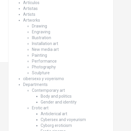
Artículos
Artistas
Artists
Artworks
Drawing
Engraving
Illustration
Installation art
New media art
Painting
Performance
Photography
Sculpture
cibersexo y voyerismo
Departments
Contemporary art
Body and politics
Gender and identity
Erotic art
Anticlerical art
Cybersex and voyeurism
Cyborg eroticism