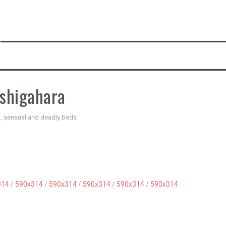
eshigahara
, sensual and deadly beds
314
/
590x314
/
590x314
/
590x314
/
590x314
/
590x314