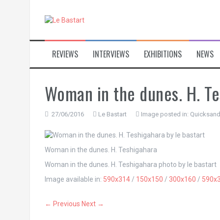
S
k
i
p
t
REVIEWS
INTERVIEWS
EXHIBITIONS
NEWS
o
c
o
n
Woman in the dunes. H. T
t
e
n
27/06/2016
Le Bastart
Image posted in:
Quicksand
t
Woman in the dunes. H. Teshigahara
Woman in the dunes. H. Teshigahara photo by le bastart
Image available in:
590x314
/
150x150
/
300x160
/
590x
← Previous
Next →