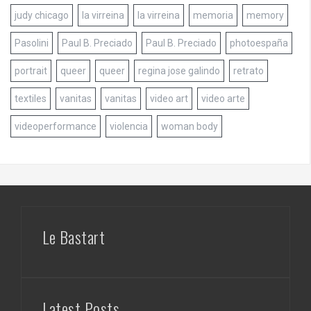
judy chicago
la virreina
la virreina
memoria
memory
Pasolini
Paul B. Preciado
Paul B. Preciado
photoespaña
portrait
queer
queer
regina jose galindo
retrato
textiles
vanitas
vanitas
video art
video arte
videoperformance
violencia
woman body
Le Bastart
Latest Posts