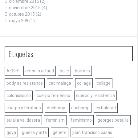
diciembre 2015
(2)
noviembre 2015
(4)
octubre 2015
(2)
mayo 209
(1)
Etiquetas
AES+F
antonin artaud
baile
barroco
body as resistance
cac malaga
collage
collage
colonialismo
cuerpo femenino
cuerpo y resistencia
cuerpo y territorio
duchamp
duchamp
es baluard
eulalia valldosera
feminism
feminismo
georges bataille
goya
guerra y arte
género
juan francisco casas