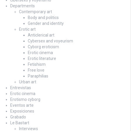
Departments
Contemporary art
Body and politics
Gender and identity
Erotic art
Anticlerical art
Cybersex and voyeurism
Cyborg eroticism
Erotic cinema
Erotic literature
Fetishism
Free love
Paraphilias
Urban art
Entrevistas
Erotic cinema
Erotismo cyborg
Eventos arte
Exposiciones
Grabado
Le Bastart
Interviews