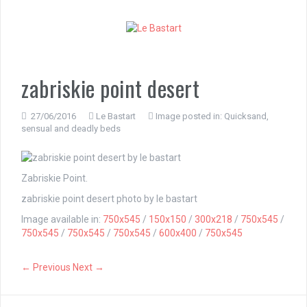
S
k
i
p
t
o
zabriskie point desert
c
o
n
27/06/2016
Le Bastart
Image posted in:
Quicksand,
sensual and deadly beds
t
e
n
t
Zabriskie Point.
zabriskie point desert photo by le bastart
Image available in:
750x545
/
150x150
/
300x218
/
750x545
/
750x545
/
750x545
/
750x545
/
600x400
/
750x545
← Previous
Next →