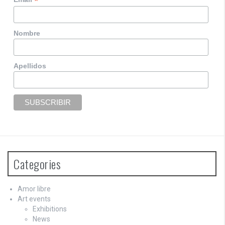
*
Nombre
Apellidos
Categories
Amor libre
Art events
Exhibitions
News