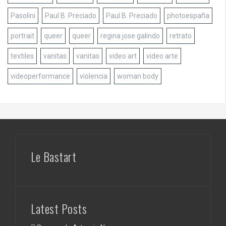
Pasolini
Paul B. Preciado
Paul B. Preciado
photoespaña
portrait
queer
queer
regina jose galindo
retrato
textiles
vanitas
vanitas
video art
video arte
videoperformance
violencia
woman body
Le Bastart
Latest Posts