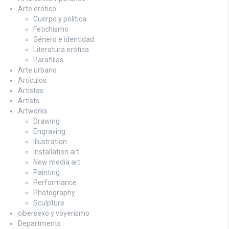
Arte erótico
Cuerpo y política
Fetichismo
Género e identidad
Literatura erótica
Parafilias
Arte urbano
Artículos
Artistas
Artists
Artworks
Drawing
Engraving
Illustration
Installation art
New media art
Painting
Performance
Photography
Sculpture
cibersexo y voyerismo
Departments