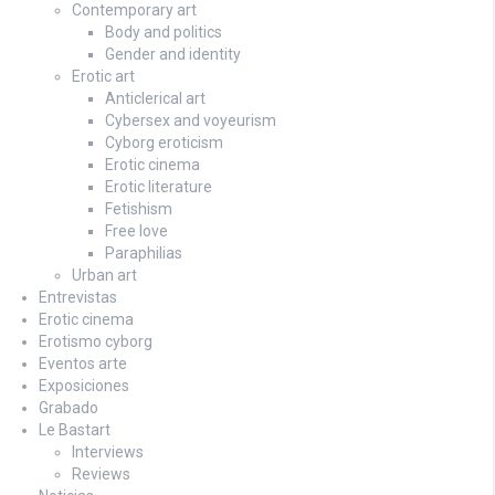
Contemporary art
Body and politics
Gender and identity
Erotic art
Anticlerical art
Cybersex and voyeurism
Cyborg eroticism
Erotic cinema
Erotic literature
Fetishism
Free love
Paraphilias
Urban art
Entrevistas
Erotic cinema
Erotismo cyborg
Eventos arte
Exposiciones
Grabado
Le Bastart
Interviews
Reviews