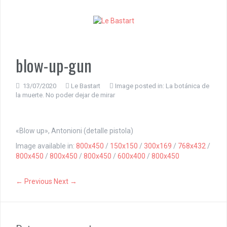
S
k
i
p
t
o
blow-up-gun
c
o
n
13/07/2020
Le Bastart
Image posted in:
La botánica de
la muerte. No poder dejar de mirar
t
e
n
t
«Blow up», Antonioni (detalle pistola)
Image available in:
800x450
/
150x150
/
300x169
/
768x432
/
800x450
/
800x450
/
800x450
/
600x400
/
800x450
← Previous
Next →