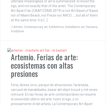
ultimate meaningless of art is summarized: to boost the
ego, and not exactly that of the artist. The Contemporary
Art Apart Fair (CAAF/CDMX 2019) is not Art Basel of Basel,
nor of Miami Beach, nor Frieze nor ARCO …, but all of them
at the same time. It is […]
Artists
,
Contemporary art
,
Exhibitions
,
Installation art
,
Reviews
,
Sculpture
Artemio. Ferias de arte:
ecosistemas con altas
presiones
Feria, dícese circo, parque de atracciones, farándula,
carrusel de banalidades, bazar del objet trouvé y mil veces
retrouvé. En las ferias de arte contemporáneo se resume
el sinsentido último del arte: nutrir el ego, y no
precisamente el del artista. La Contemporary Art Apart