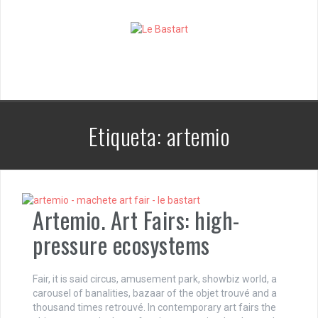
S
k
i
p
t
o
c
o
n
Etiqueta:
artemio
t
e
n
t
Artemio. Art Fairs: high-
pressure ecosystems
Fair, it is said circus, amusement park, showbiz world, a
carousel of banalities, bazaar of the objet trouvé and a
thousand times retrouvé. In contemporary art fairs the