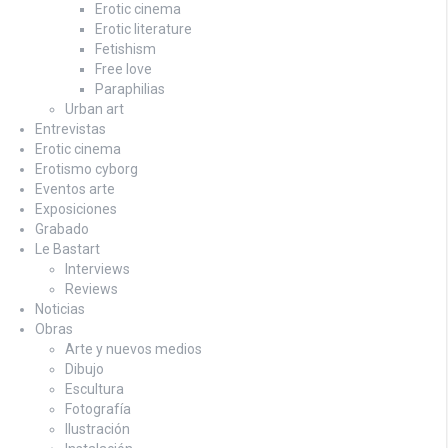
Erotic cinema
Erotic literature
Fetishism
Free love
Paraphilias
Urban art
Entrevistas
Erotic cinema
Erotismo cyborg
Eventos arte
Exposiciones
Grabado
Le Bastart
Interviews
Reviews
Noticias
Obras
Arte y nuevos medios
Dibujo
Escultura
Fotografía
Ilustración