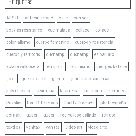
Etiquetas
AES+F
antonin artaud
baile
barroco
body as resistance
cac malaga
collage
collage
colonialismo
cuerpo femenino
cuerpo y resistencia
cuerpo y territorio
duchamp
duchamp
es baluard
eulalia valldosera
feminism
feminismo
georges bataille
goya
guerra y arte
género
juan francisco casas
judy chicago
la virreina
la virreina
memoria
memory
Pasolini
Paul B. Preciado
Paul B. Preciado
photoespaña
portrait
queer
queer
regina jose galindo
retrato
textiles
vanitas
vanitas
video art
video arte