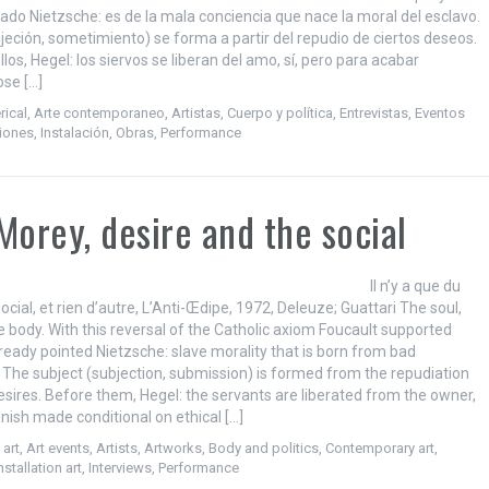
ado Nietzsche: es de la mala conciencia que nace la moral del esclavo.
ujeción, sometimiento) se forma a partir del repudio de ciertos deseos.
los, Hegel: los siervos se liberan del amo, sí, pero para acabar
se […]
rical
,
Arte contemporaneo
,
Artistas
,
Cuerpo y política
,
Entrevistas
,
Eventos
iones
,
Instalación
,
Obras
,
Performance
Morey, desire and the social
 n’y a que du
social, et rien d’autre, L’Anti-Œdipe, 1972, Deleuze; Guattari The soul,
e body. With this reversal of the Catholic axiom Foucault supported
ready pointed Nietzsche: slave morality that is born from bad
 The subject (subjection, submission) is formed from the repudiation
esires. Before them, Hegel: the servants are liberated from the owner,
finish made conditional on ethical […]
 art
,
Art events
,
Artists
,
Artworks
,
Body and politics
,
Contemporary art
,
nstallation art
,
Interviews
,
Performance