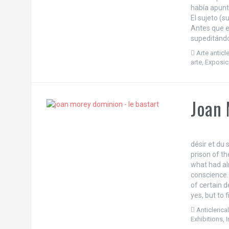
había apunt
El sujeto (s
Antes que el
supeditándo
Arte anticle
arte
,
Exposic
Joan 
Il
désir et du 
prison of th
what had al
conscience.
of certain d
yes, but to 
Anticlerical
Exhibitions
,
I