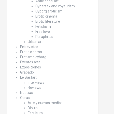
Anticlerical art
Cybersex and voyeurism
Cyborg eroticism
Erotic cinema
Erotic literature
Fetishism
Free love
Paraphilias
Urban art
Entrevistas
Erotic cinema
Erotismo cyborg
Eventos arte
Exposiciones
Grabado
Le Bastart
Interviews
Reviews
Noticias
Obras
Arte y nuevos medios
Dibujo
Escultura