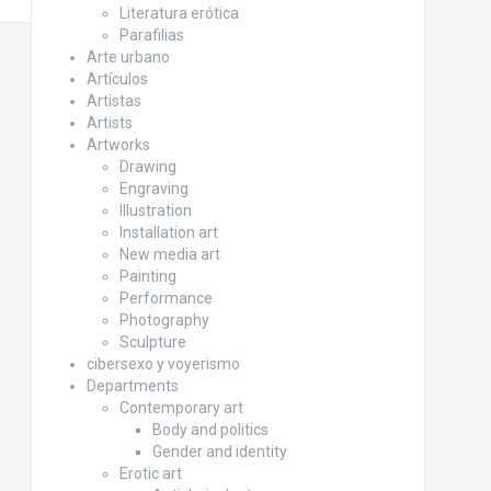
Literatura erótica
Parafilias
Arte urbano
Artículos
Artistas
Artists
Artworks
Drawing
Engraving
Illustration
Installation art
New media art
Painting
Performance
Photography
Sculpture
cibersexo y voyerismo
Departments
Contemporary art
Body and politics
Gender and identity
Erotic art