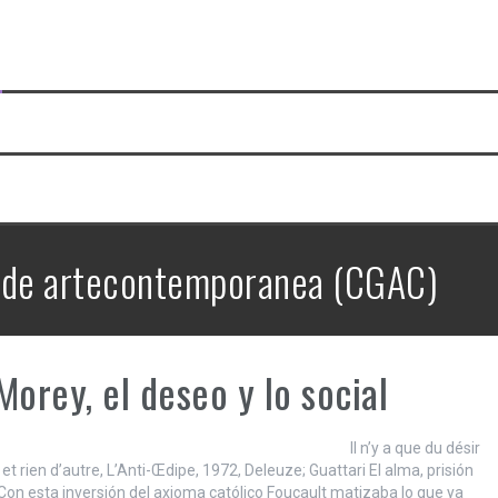
 de artecontemporanea (CGAC)
Morey, el deseo y lo social
n’y a que du désir
, et rien d’autre, L’Anti-Œdipe, 1972, Deleuze; Guattari El alma, prisión
 Con esta inversión del axioma católico Foucault matizaba lo que ya