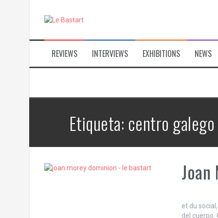
S
k
i
p
t
REVIEWS
INTERVIEWS
EXHIBITIONS
NEWS
o
c
o
n
t
e
n
Etiqueta:
centro galego
t
Joan 
Il 
et du social
del cuerpo.