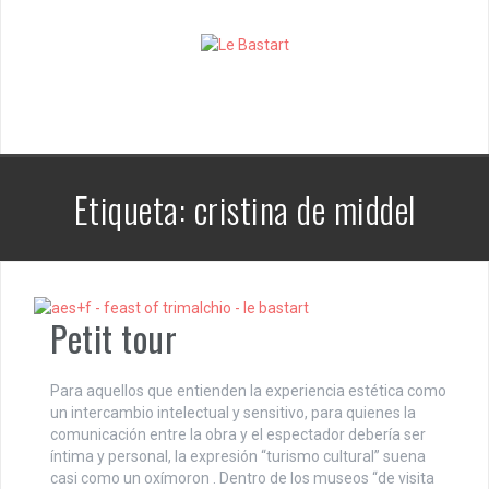
S
k
i
p
t
o
c
o
n
Etiqueta:
cristina de middel
t
e
n
t
Petit tour
Para aquellos que entienden la experiencia estética como
un intercambio intelectual y sensitivo, para quienes la
comunicación entre la obra y el espectador debería ser
íntima y personal, la expresión “turismo cultural” suena
casi como un oxímoron . Dentro de los museos “de visita