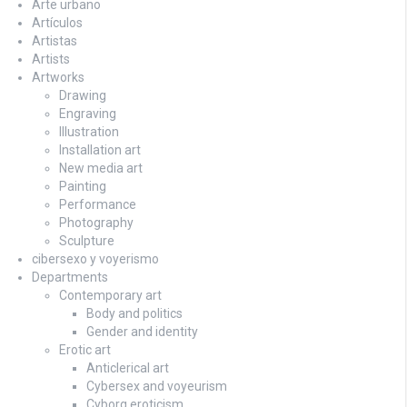
Arte urbano
Artículos
Artistas
Artists
Artworks
Drawing
Engraving
Illustration
Installation art
New media art
Painting
Performance
Photography
Sculpture
cibersexo y voyerismo
Departments
Contemporary art
Body and politics
Gender and identity
Erotic art
Anticlerical art
Cybersex and voyeurism
Cyborg eroticism