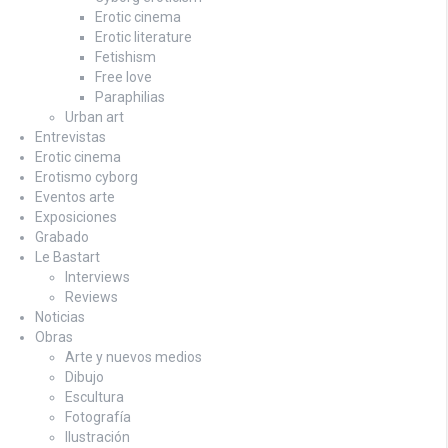
Erotic cinema
Erotic literature
Fetishism
Free love
Paraphilias
Urban art
Entrevistas
Erotic cinema
Erotismo cyborg
Eventos arte
Exposiciones
Grabado
Le Bastart
Interviews
Reviews
Noticias
Obras
Arte y nuevos medios
Dibujo
Escultura
Fotografía
Ilustración