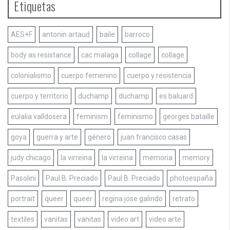
Etiquetas
AES+F
antonin artaud
baile
barroco
body as resistance
cac malaga
collage
collage
colonialismo
cuerpo femenino
cuerpo y resistencia
cuerpo y territorio
duchamp
duchamp
es baluard
eulalia valldosera
feminism
feminismo
georges bataille
goya
guerra y arte
género
juan francisco casas
judy chicago
la virreina
la virreina
memoria
memory
Pasolini
Paul B. Preciado
Paul B. Preciado
photoespaña
portrait
queer
queer
regina jose galindo
retrato
textiles
vanitas
vanitas
video art
video arte