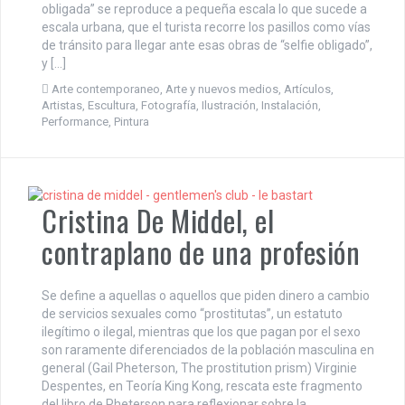
obligada” se reproduce a pequeña escala lo que sucede a
escala urbana, que el turista recorre los pasillos como vías
de tránsito para llegar ante esas obras de “selfie obligado”,
y […]
Arte contemporaneo
,
Arte y nuevos medios
,
Artículos
,
Artistas
,
Escultura
,
Fotografía
,
Ilustración
,
Instalación
,
Performance
,
Pintura
Cristina De Middel, el
contraplano de una profesión
Se define a aquellas o aquellos que piden dinero a cambio
de servicios sexuales como “prostitutas”, un estatuto
ilegítimo o ilegal, mientras que los que pagan por el sexo
son raramente diferenciados de la población masculina en
general (Gail Pheterson, The prostitution prism) Virginie
Despentes, en Teoría King Kong, rescata este fragmento
del libro de Pheterson para reflexionar sobre la