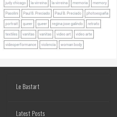
judy chicago
la virreina
la virreina
memoria
memory
Pasolini
Paul B. Preciado
Paul B. Preciado
photoespaña
portrait
queer
queer
regina jose galindo
retrato
textiles
vanitas
vanitas
video art
video arte
videoperformance
violencia
woman body
Le Bastart
Latest Posts