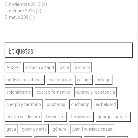
noviembre 2015
(4)
octubre 2015
(2)
mayo 209
(1)
Etiquetas
AES+F
antonin artaud
baile
barroco
body as resistance
cac malaga
collage
collage
colonialismo
cuerpo femenino
cuerpo y resistencia
cuerpo y territorio
duchamp
duchamp
es baluard
eulalia valldosera
feminism
feminismo
georges bataille
goya
guerra y arte
género
juan francisco casas