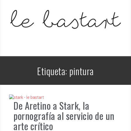
S
k
i
p
t
o
c
o
n
t
e
Etiqueta:
pintura
n
t
De Aretino a Stark, la
pornografía al servicio de un
arte crítico