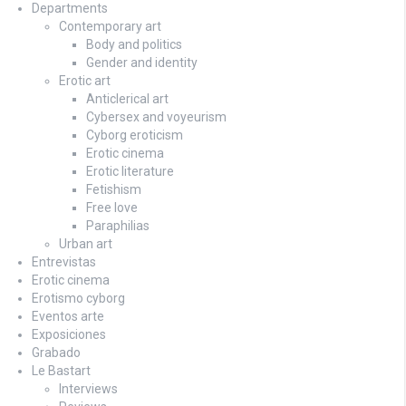
Departments
Contemporary art
Body and politics
Gender and identity
Erotic art
Anticlerical art
Cybersex and voyeurism
Cyborg eroticism
Erotic cinema
Erotic literature
Fetishism
Free love
Paraphilias
Urban art
Entrevistas
Erotic cinema
Erotismo cyborg
Eventos arte
Exposiciones
Grabado
Le Bastart
Interviews