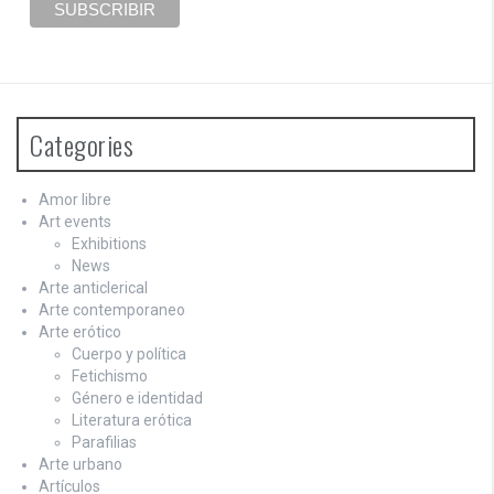
i
o
n
Categories
Amor libre
Art events
Exhibitions
News
Arte anticlerical
Arte contemporaneo
Arte erótico
Cuerpo y política
Fetichismo
Género e identidad
Literatura erótica
Parafilias
Arte urbano
Artículos