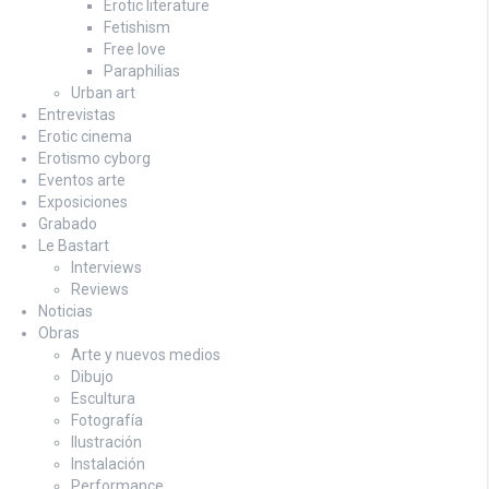
Erotic literature
Fetishism
Free love
Paraphilias
Urban art
Entrevistas
Erotic cinema
Erotismo cyborg
Eventos arte
Exposiciones
Grabado
Le Bastart
Interviews
Reviews
Noticias
Obras
Arte y nuevos medios
Dibujo
Escultura
Fotografía
Ilustración
Instalación
Performance