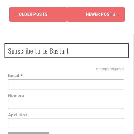
P
←
OLDER POSTS
NEWER POSTS
→
o
s
t
Subscribe to Le Bastart
s
n
*
campo obligatorio
*
Email
a
v
Nombre
i
g
Apellidos
a
t