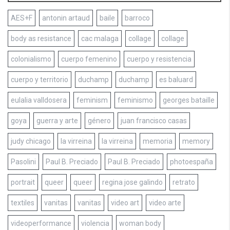
AES+F
antonin artaud
baile
barroco
body as resistance
cac malaga
collage
collage
colonialismo
cuerpo femenino
cuerpo y resistencia
cuerpo y territorio
duchamp
duchamp
es baluard
eulalia valldosera
feminism
feminismo
georges bataille
goya
guerra y arte
género
juan francisco casas
judy chicago
la virreina
la virreina
memoria
memory
Pasolini
Paul B. Preciado
Paul B. Preciado
photoespaña
portrait
queer
queer
regina jose galindo
retrato
textiles
vanitas
vanitas
video art
video arte
videoperformance
violencia
woman body