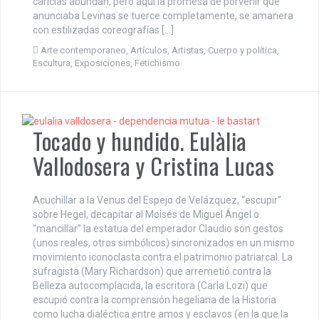
caricias abundan, pero aquí la promesa de porvenir que
anunciaba Levinas se tuerce completamente, se amanera
con estilizadas coreografías […]
Arte contemporaneo
,
Artículos
,
Artistas
,
Cuerpo y política
,
Escultura
,
Exposiciones
,
Fetichismo
Tocado y hundido. Eulàlia
Vallodosera y Cristina Lucas
Acuchillar a la Venus del Espejo de Velázquez, “escupir”
sobre Hegel, decapitar al Moisés de Miguel Ángel o
“mancillar” la estatua del emperador Claudio son gestos
(unos reales, otros simbólicos) sincronizados en un mismo
movimiento iconoclasta contra el patrimonio patriarcal. La
sufragista (Mary Richardson) que arremetió contra la
Belleza autocomplacida, la escritora (Carla Lozi) que
escupió contra la comprensión hegeliana de la Historia
como lucha dialéctica entre amos y esclavos (en la que la