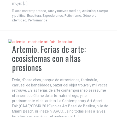
mujer, […]
Arte contemporaneo
,
Arte y nuevos medios
,
Artículos
,
Cuerpo
y política
,
Escultura
,
Exposiciones
,
Fetichismo
,
Género e
identidad
,
Performance
Artemio. Ferias de arte:
ecosistemas con altas
presiones
Feria, dícese circo, parque de atracciones, farándula,
carrusel de banalidades, bazar del objet trouvé y mil veces
retrouvé. En las ferias de arte contemporáneo se resume
el sinsentido último del arte: nutrir el ego, y no
precisamente el del artista. La Contemporary Art Apart
Fair (CAAF/CDMX 2019) no es Art Basel de Basilea, ni la de
Miami Beach, ni Frieze ni ARCO…, sino todas ellas a la vez.
Es la Feria en genérico, el no-lugar del […]