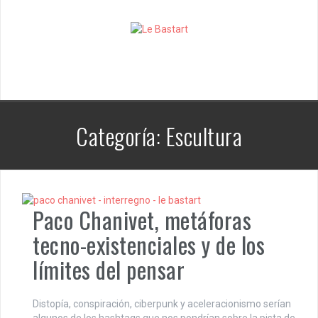
S
k
i
p
t
o
c
o
n
Categoría:
Escultura
t
e
n
t
Paco Chanivet, metáforas
tecno-existenciales y de los
límites del pensar
Distopía, conspiración, ciberpunk y aceleracionismo serían
algunos de los hashtags que nos pondrían sobre la pista de